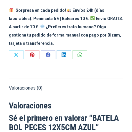
¡Sorpresa en cada pedido!
Envíos 24h (días
laborables): Península 6 € | Baleares 10 €.
Envío GRATIS:
A partir de 70 €.
¿Prefieres trato humano? Olga
gestiona tu pedido de forma manual con pago por Bizum,
tarjeta o transferencia.
Share
Share
Share
Share
Share
on
on
on
on
on
X
Pinterest
Facebook
LinkedIn
WhatsApp
Valoraciones (0)
Valoraciones
Sé el primero en valorar “BATELA
BOL PECES 12X5CM AZUL”