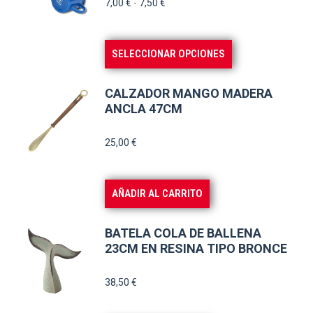
Rango
7,00
€
-
7,50
€
de
precios:
Este
SELECCIONAR OPCIONES
desde
producto
7,00 €
tiene
hasta
CALZADOR MANGO MADERA
múltiples
ANCLA 47CM
7,50 €
variantes.
25,00
€
Las
opciones
se
AÑADIR AL CARRITO
pueden
elegir
BATELA COLA DE BALLENA
en
23CM EN RESINA TIPO BRONCE
la
38,50
€
página
de