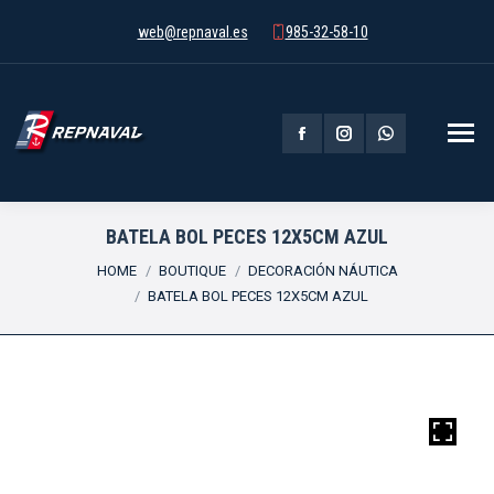
web@repnaval.es
985-32-58-10
Facebook
Instagram
Whatsapp
page
page
page
opens
opens
opens
BATELA BOL PECES 12X5CM AZUL
You are here:
in
in
in
HOME
BOUTIQUE
DECORACIÓN NÁUTICA
BATELA BOL PECES 12X5CM AZUL
new
new
new
window
window
window