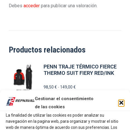
Debes
acceder
para publicar una valoración.
Productos relacionados
PENN TRAJE TÉRMICO FIERCE
THERMO SUIT FIERY RED/INK
Rango
98,50
€
-
149,00
€
de
Gestionar el consentimiento
precios:
Este
de las cookies
SELECCIONAR OPCIONES
desde
producto
La finalidad de utilizar las cookies es poder analizar su
98,50 €
navegación en la pagina web, para organizar y mostrar el sitio
tiene
hasta
FERRER IMAN FREE BEER
web de manera óptima de acuerdo con sus preferencias. Los