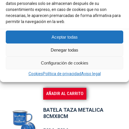
múltiples
TOMORROW
149,00 €
datos personales solo se almacenan después de su
variantes.
consentimiento expreso, en caso de cookies que no son
3,50
€
necesarias, le aparecen premarcadas de forma afirmativa para
Las
permitir la navegación en la web.
opciones
se
AÑADIR AL CARRITO
Aceptar todas
pueden
elegir
Denegar todas
BATELA ANCLA PERCHERO
en
VELERO L25CM H33,50CM
Configuración de cookies
la
18,50
€
página
Cookies
Política de privacidad
Aviso legal
de
producto
AÑADIR AL CARRITO
BATELA TAZA METALICA
8CMX8CM