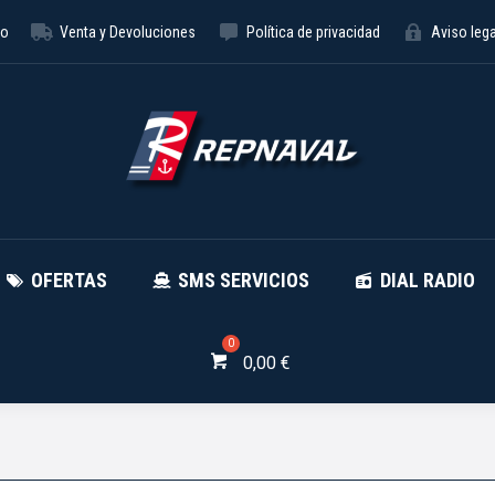
to
Venta y Devoluciones
Política de privacidad
Aviso lega
NÁUTICA
OFERTAS
SMS SE
OFERTAS
SMS SERVICIOS
DIAL RADIO
0,00
€