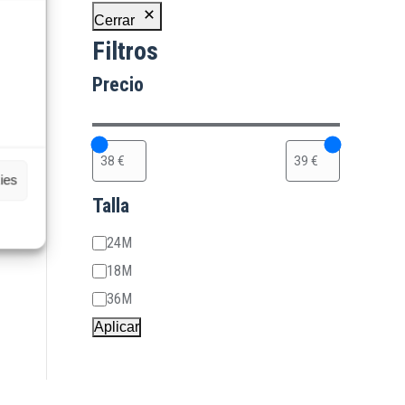
Cerrar
Filtros
Precio
ies
Talla
Talla
24M
18M
36M
Aplicar