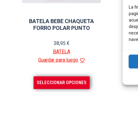
La fi
pagi
acue
BATELA BEBE CHAQUETA
desp
FORRO POLAR PUNTO
nece
nave
38,95
€
BATELA
Guardar para luego
Este
SELECCIONAR OPCIONES
producto
tiene
múltiples
variantes.
Las
opciones