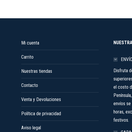
se
pueden
elegir
en
la
página
NUESTRA
Mi cuenta
de
producto
Carrito
ENVÍ
Disfruta 
Nuestras tiendas
superiore
Contacto
el costo d
Península
Venta y Devoluciones
envíos se 
horas, ex
Política de privacidad
festivos.
Aviso legal