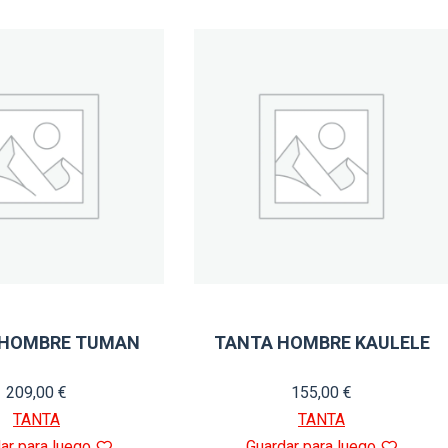
por
los
últimos
 HOMBRE TUMAN
TANTA HOMBRE KAULELE
209,00
€
155,00
€
TANTA
TANTA
ar para luego
Guardar para luego