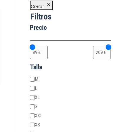
Cerrar
Filtros
Precio
Talla
Talla
M
L
XL
S
XXL
XS