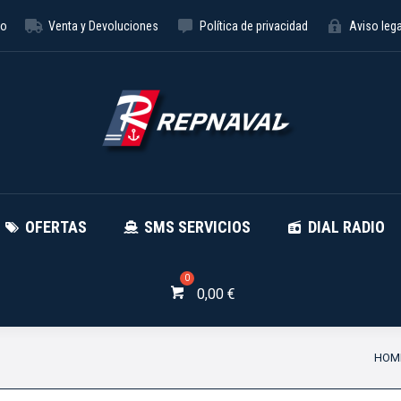
to
Venta y Devoluciones
Política de privacidad
Aviso lega
NÁUTICA
OFERTAS
SMS SE
OFERTAS
SMS SERVICIOS
DIAL RADIO
0,00
€
You 
HOM