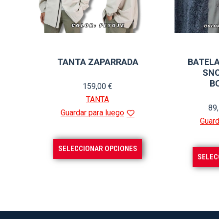
en
la
página
de
TANTA ZAPARRADA
BATEL
producto
SNO
B
159,00
€
TANTA
89
Guardar para luego
Guard
Este
SELECCIONAR OPCIONES
SELEC
producto
tiene
múltiples
variantes.
Las