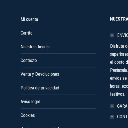
opciones
se
pueden
NUESTRA
Mi cuenta
elegir
Carrito
en
ENVÍ
la
Disfruta 
Nuestras tiendas
página
superiore
de
Contacto
el costo d
producto
Península
Venta y Devoluciones
envíos se 
horas, ex
Política de privacidad
festivos.
Aviso legal
GARA
Cookies
CONT