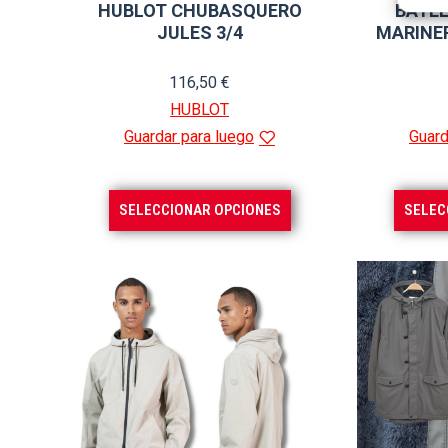
HUBLOT CHUBASQUERO
BATE
producto
JULES 3/4
MARINE
116,50
€
HUBLOT
Guardar para luego
Guard
Este
SELECCIONAR OPCIONES
SELEC
producto
tiene
múltiples
variantes.
Las
opciones
se
pueden
elegir