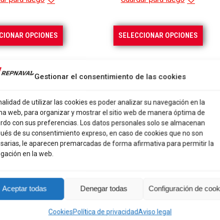
Este
Este
CIONAR OPCIONES
SELECCIONAR OPCIONES
producto
prod
tiene
tiene
múltiples
múlti
Gestionar el consentimiento de las cookies
variantes.
varia
Las
Las
nalidad de utilizar las cookies es poder analizar su navegación en la
opciones
opci
na web, para organizar y mostrar el sitio web de manera óptima de
rdo con sus preferencias. Los datos personales solo se almacenan
se
se
ués de su consentimiento expreso, en caso de cookies que no son
pueden
pued
sarias, le aparecen premarcadas de forma afirmativa para permitir la
elegir
elegi
gación en la web.
en
en
la
la
Aceptar todas
Denegar todas
Configuración de cook
página
pági
de
de
Cookies
Política de privacidad
Aviso legal
producto
prod