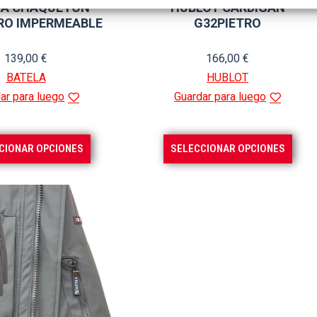
LA CHAQUETON
HUBLOT CARDIGAN
RO IMPERMEABLE
G32PIETRO
139,00
€
166,00
€
BATELA
HUBLOT
ar para luego
Guardar para luego
Este
Este
CIONAR OPCIONES
SELECCIONAR OPCIONES
producto
prod
tiene
tiene
múltiples
múlti
variantes.
varia
Las
Las
opciones
opci
se
se
pueden
pued
elegir
elegi