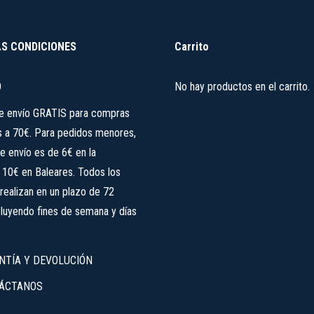
Las
opciones
se
S CONDICIONES
Carrito
pueden
elegir
O
No hay productos en el carrito.
en
de envío GRATIS para compras
la
s a 70€. Para pedidos menores,
página
de
e envío es de 6€ en la
producto
, 10€ en Baleares. Todos los
realizan en un plazo de 72
cluyendo fines de semana y días
NTÍA Y DEVOLUCIÓN
ÁCTANOS