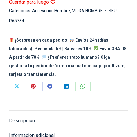
Guardar para luego
Categorías:
Accesorios Hombre
,
MODA HOMBRE
SKU:
R65784
¡Sorpresa en cada pedido!
Envíos 24h (días
laborables): Península 6 € | Baleares 10 €.
Envío GRATIS:
A partir de 70 €.
¿Prefieres trato humano? Olga
gestiona tu pedido de forma manual con pago por Bizum,
tarjeta o transferencia.
Share
Share
Share
Share
Share
on
on
on
on
on
X
Pinterest
Facebook
LinkedIn
WhatsApp
Descripción
Información adicional