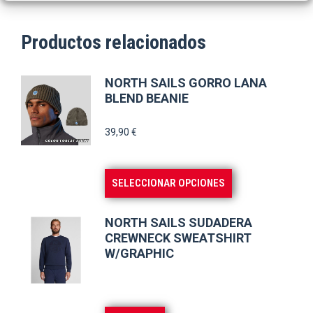
Productos relacionados
NORTH SAILS GORRO LANA
BLEND BEANIE
39,90
€
Este
SELECCIONAR OPCIONES
producto
tiene
NORTH SAILS SUDADERA
múltiples
CREWNECK SWEATSHIRT
W/GRAPHIC
variantes.
Las
opciones