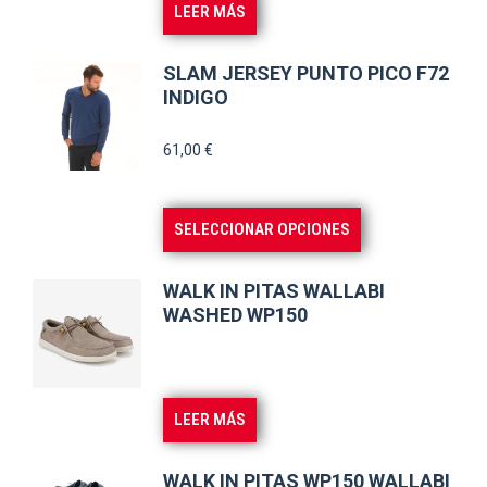
se
LEER MÁS
pueden
elegir
SLAM JERSEY PUNTO PICO F72
en
INDIGO
la
61,00
€
página
de
producto
Este
SELECCIONAR OPCIONES
producto
tiene
WALK IN PITAS WALLABI
múltiples
WASHED WP150
variantes.
Las
opciones
LEER MÁS
se
pueden
WALK IN PITAS WP150 WALLABI