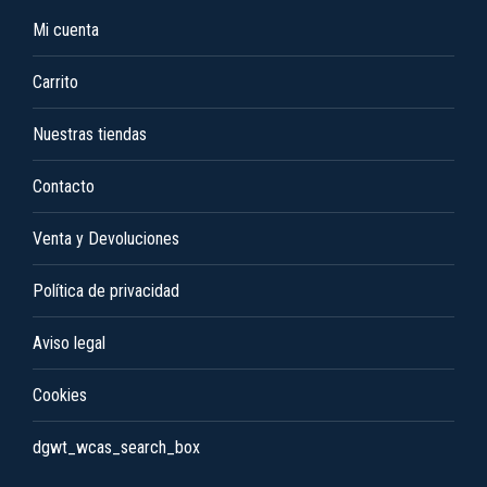
opciones
Mi cuenta
se
pueden
Carrito
elegir
en
Nuestras tiendas
la
Contacto
página
de
Venta y Devoluciones
producto
Política de privacidad
Aviso legal
Cookies
dgwt_wcas_search_box