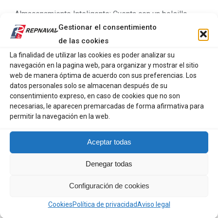
Almacenamiento Inteligente: Cuenta con un bolsillo
Gestionar el consentimiento
frontal con cremallera para artículos de uso frecuente y
de las cookies
un compartimento interno de malla para separar lo más
delicado.
La finalidad de utilizar las cookies es poder analizar su
navegación en la pagina web, para organizar y mostrar el sitio
Calidad Profesional: Equipado con cremalleras YKK® y
web de manera óptima de acuerdo con sus preferencias. Los
datos personales solo se almacenan después de su
tiradores moldeados de Helly Hansen, ofrece un cierre
consentimiento expreso, en caso de cookies que no son
suave y seguro incluso con las manos frías o húmedas.
necesarias, le aparecen premarcadas de forma afirmativa para
permitir la navegación en la web.
Ligereza: Con un peso de apenas 195g, añade
organización sin sumar carga innecesaria a tu equipaje.
Aceptar todas
Ya sea para una escapada de fin de semana o una
Denegar todas
expedición técnica, este neceser mantiene tu higiene
personal protegida y siempre a mano.
Configuración de cookies
Cookies
Política de privacidad
Aviso legal