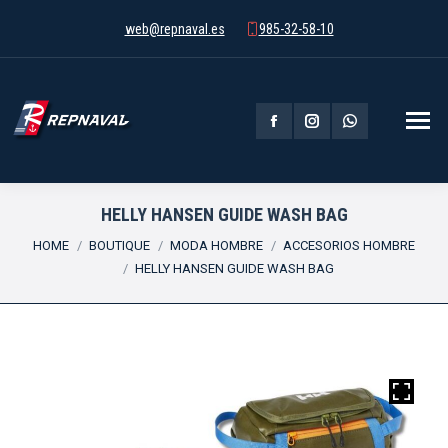
web@repnaval.es
985-32-58-10
Facebook
Instagram
Whatsapp
page
page
page
opens
opens
opens
HELLY HANSEN GUIDE WASH BAG
You are here:
in
in
in
HOME
BOUTIQUE
MODA HOMBRE
ACCESORIOS HOMBRE
HELLY HANSEN GUIDE WASH BAG
new
new
new
window
window
window