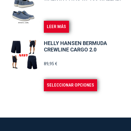
elegir
en
la
LEER MÁS
página
de
HELLY HANSEN BERMUDA
producto
CREWLINE CARGO 2.0
89,95
€
Este
SELECCIONAR OPCIONES
producto
tiene
múltiples
variantes.
Las