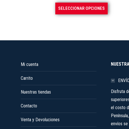
se
Este
SELECCIONAR OPCIONES
pueden
producto
elegir
tiene
en
múltiples
la
variantes.
página
Las
de
opciones
producto
se
NUESTRA
Mi cuenta
pueden
Carrito
elegir
ENVÍ
en
Disfruta 
Nuestras tiendas
la
superiore
página
Contacto
el costo d
de
Península
producto
Venta y Devoluciones
envíos se 