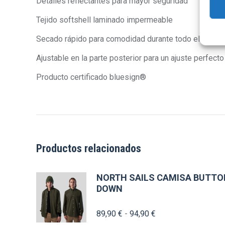
Detalles reflectantes para mayor seguridad
Tejido softshell laminado impermeable
Secado rápido para comodidad durante todo el día
Ajustable en la parte posterior para un ajuste perfecto
Producto certificado bluesign®
Productos relacionados
NORTH SAILS CAMISA BUTTO
DOWN
Rango
89,90
€
-
94,90
€