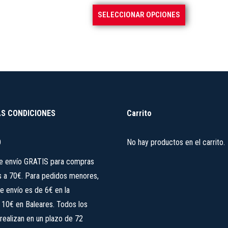
precios:
producto
se
Este
SELECCIONAR OPCIONES
desde
pueden
producto
89,50 €
elegir
tiene
hasta
en
múltiples
99,00 €
la
variantes.
página
Las
de
opciones
producto
se
S CONDICIONES
Carrito
pueden
elegir
O
No hay productos en el carrito.
en
de envío GRATIS para compras
la
s a 70€. Para pedidos menores,
página
e envío es de 6€ en la
de
, 10€ en Baleares. Todos los
producto
realizan en un plazo de 72