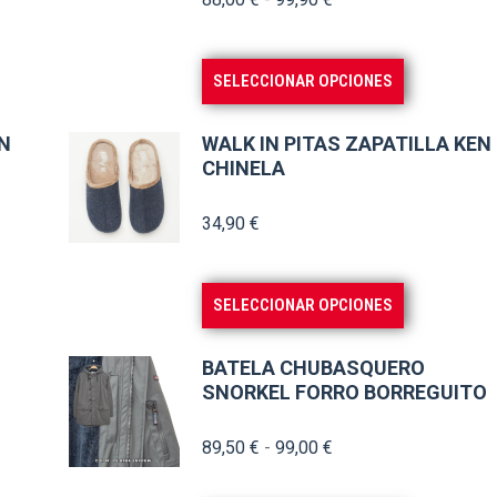
de
precios:
Este
SELECCIONAR OPCIONES
desde
producto
88,00 €
tiene
N
WALK IN PITAS ZAPATILLA KEN
hasta
múltiples
CHINELA
99,90 €
variantes.
34,90
€
Las
opciones
se
Este
SELECCIONAR OPCIONES
pueden
producto
elegir
tiene
BATELA CHUBASQUERO
en
múltiples
SNORKEL FORRO BORREGUITO
la
variantes.
página
Rango
89,50
€
-
99,00
€
Las
de
de
opciones