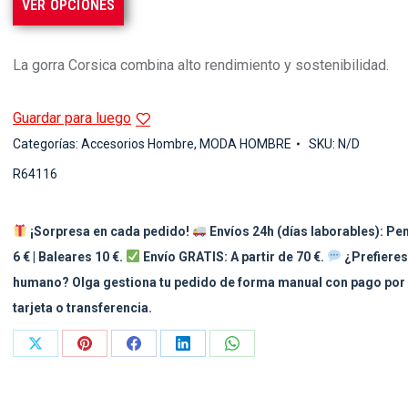
VER OPCIONES
La gorra Corsica combina alto rendimiento y sostenibilidad.
Guardar para luego
Categorías:
Accesorios Hombre
,
MODA HOMBRE
SKU:
N/D
R64116
¡Sorpresa en cada pedido!
Envíos 24h (días laborables): Pe
6 € | Baleares 10 €.
Envío GRATIS: A partir de 70 €.
¿Prefieres
humano? Olga gestiona tu pedido de forma manual con pago por
tarjeta o transferencia.
Share
Share
Share
Share
Share
on
on
on
on
on