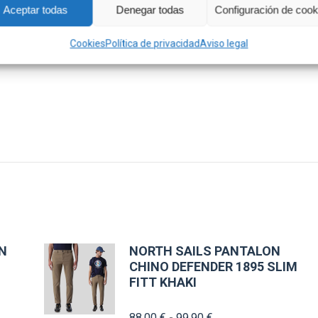
Aceptar todas
Denegar todas
Configuración de cook
Cookies
Política de privacidad
Aviso legal
N
NORTH SAILS PANTALON
CHINO DEFENDER 1895 SLIM
FITT KHAKI
Rango
88,00
€
-
99,90
€