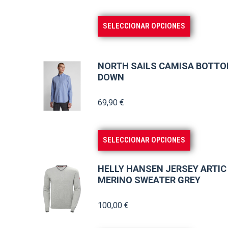
de
precios:
Este
SELECCIONAR OPCIONES
desde
producto
89,90 €
tiene
hasta
múltiples
NORTH SAILS CAMISA BOTTO
94,90 €
DOWN
variantes.
Las
69,90
€
opciones
se
pueden
Este
SELECCIONAR OPCIONES
elegir
producto
en
tiene
HELLY HANSEN JERSEY ARTIC
la
múltiples
MERINO SWEATER GREY
página
variantes.
100,00
€
de
Las
producto
opciones