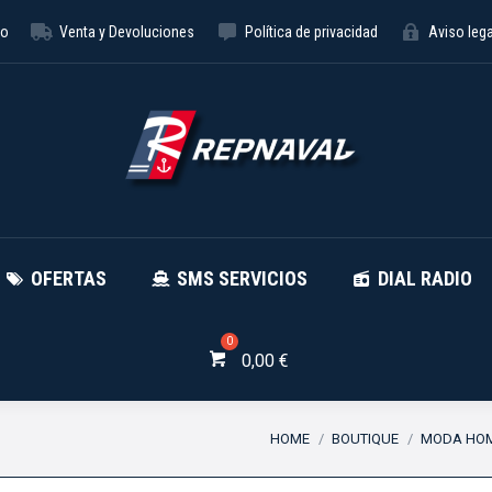
to
Venta y Devoluciones
Política de privacidad
Aviso lega
NÁUTICA
OFERTAS
SMS SE
OFERTAS
SMS SERVICIOS
DIAL RADIO
0,00
€
You are here:
HOME
BOUTIQUE
MODA HO