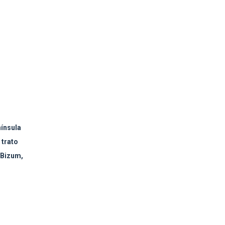
nínsula
 trato
 Bizum,