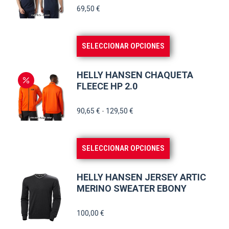
69,50
€
Este
SELECCIONAR OPCIONES
producto
tiene
HELLY HANSEN CHAQUETA
múltiples
FLEECE HP 2.0
variantes.
Rango
90,65
€
-
129,50
€
Las
de
opciones
precios:
se
Este
SELECCIONAR OPCIONES
desde
pueden
producto
90,65 €
elegir
tiene
hasta
HELLY HANSEN JERSEY ARTIC
en
múltiples
MERINO SWEATER EBONY
129,50 €
la
variantes.
100,00
€
página
Las
de