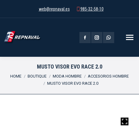
web@repnaval.es
985-32-58-10
Facebook
Instagram
Whatsapp
page
page
page
opens
opens
opens
MUSTO VISOR EVO RACE 2.0
You are here:
in
in
in
HOME
BOUTIQUE
MODA HOMBRE
ACCESORIOS HOMBRE
MUSTO VISOR EVO RACE 2.0
new
new
new
window
window
window