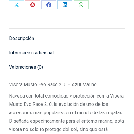
Share
Share
Share
Share
Share
on
on
on
on
on
X
Pinterest
Facebook
LinkedIn
WhatsApp
Descripción
Información adicional
Valoraciones (0)
Visera Musto Evo Race 2. 0 – Azul Marino
Navega con total comodidad y protección con la Visera
Musto Evo Race 2. 0, la evolución de uno de los
accesorios más populares en el mundo de las regatas.
Diseñada específicamente para el entorno marino, esta
visera no solo te protege del sol, sino que está