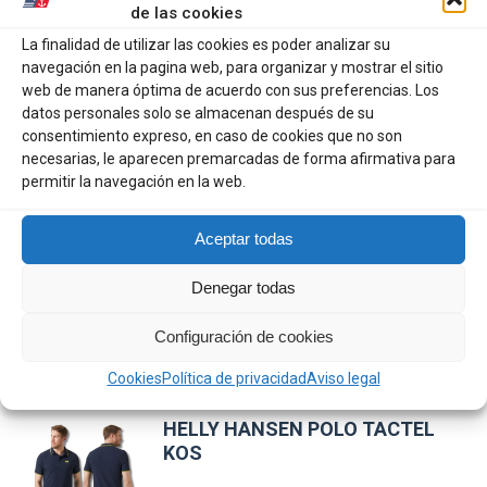
de las cookies
Seguridad a bordo: Incluye cordón con clip
La finalidad de utilizar las cookies es poder analizar su
anticorrosivo para evitar su pérdida en el mar.
navegación en la pagina web, para organizar y mostrar el sitio
web de manera óptima de acuerdo con sus preferencias. Los
Ajuste Personalizado: Cierre trasero ajustable para
datos personales solo se almacenan después de su
consentimiento expreso, en caso de cookies que no son
adaptarse a cualquier tamaño de cabeza.
necesarias, le aparecen premarcadas de forma afirmativa para
Confort: Banda interior que absorbe el sudor y evita que
permitir la navegación en la web.
caiga en los ojos.
Aceptar todas
Denegar todas
Configuración de cookies
Productos relacionados
Cookies
Política de privacidad
Aviso legal
HELLY HANSEN POLO TACTEL
KOS