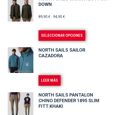
DOWN
Rango
89,90
€
-
94,90
€
de
precios:
Este
SELECCIONAR OPCIONES
desde
producto
89,90 €
tiene
hasta
NORTH SAILS SAILOR
múltiples
CAZADORA
94,90 €
variantes.
Las
opciones
LEER MÁS
se
pueden
NORTH SAILS PANTALON
elegir
CHINO DEFENDER 1895 SLIM
en
FITT KHAKI
la