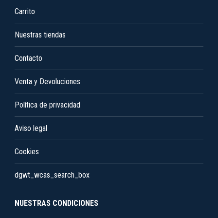
pueden
Carrito
elegir
en
Nuestras tiendas
la
Contacto
página
de
Venta y Devoluciones
producto
Política de privacidad
Aviso legal
Cookies
dgwt_wcas_search_box
NUESTRAS CONDICIONES