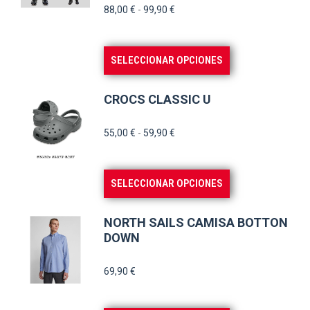
Rango
88,00
€
-
99,90
€
página
de
de
precios:
producto
Este
SELECCIONAR OPCIONES
desde
producto
88,00 €
tiene
hasta
CROCS CLASSIC U
múltiples
99,90 €
variantes.
Rango
55,00
€
-
59,90
€
de
Las
precios:
opciones
Este
SELECCIONAR OPCIONES
desde
se
producto
55,00 €
pueden
tiene
hasta
NORTH SAILS CAMISA BOTTON
elegir
múltiples
DOWN
59,90 €
en
variantes.
la
69,90
€
Las
página
opciones
de