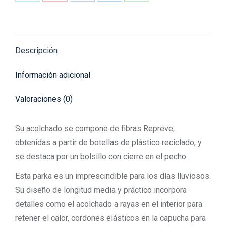
Share
Share
Share
Share
Share
on
on
on
on
on
X
Pinterest
Facebook
LinkedIn
WhatsApp
Descripción
Información adicional
Valoraciones (0)
Su acolchado se compone de fibras Repreve,
obtenidas a partir de botellas de plástico reciclado, y
se destaca por un bolsillo con cierre en el pecho.
Esta parka es un imprescindible para los días lluviosos.
Su diseño de longitud media y práctico incorpora
detalles como el acolchado a rayas en el interior para
retener el calor, cordones elásticos en la capucha para