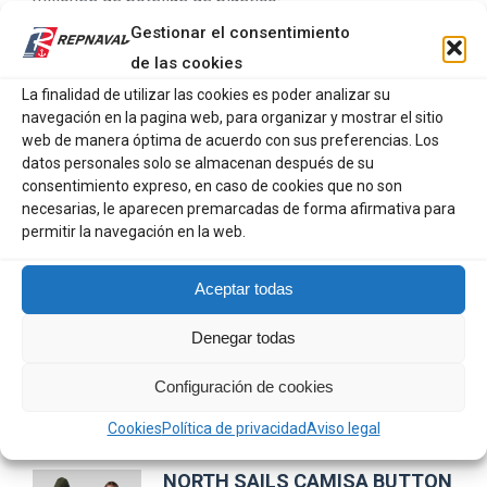
Gestionar el consentimiento
Bolsillos de ojal inferiores y bolsillo con cierre en el
de las cookies
pecho para una mayor funcionalidad.
La finalidad de utilizar las cookies es poder analizar su
Inscripción North Sails y parche con el logo añaden un
navegación en la pagina web, para organizar y mostrar el sitio
toque distintivo.
web de manera óptima de acuerdo con sus preferencias. Los
datos personales solo se almacenan después de su
Materiales:
consentimiento expreso, en caso de cookies que no son
necesarias, le aparecen premarcadas de forma afirmativa para
92% poliéster
permitir la navegación en la web.
8% elastano.
Aceptar todas
Denegar todas
Configuración de cookies
Productos relacionados
Cookies
Política de privacidad
Aviso legal
NORTH SAILS CAMISA BUTTON