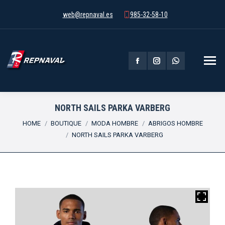
web@repnaval.es
985-32-58-10
Facebook
Instagram
Whatsapp
page
page
page
opens
opens
opens
NORTH SAILS PARKA VARBERG
You are here:
in
in
in
HOME
BOUTIQUE
MODA HOMBRE
ABRIGOS HOMBRE
NORTH SAILS PARKA VARBERG
new
new
new
window
window
window