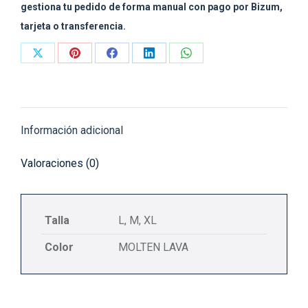
gestiona tu pedido de forma manual con pago por Bizum,
tarjeta o transferencia.
Share
Share
Share
Share
Share
on
on
on
on
on
X
Pinterest
Facebook
LinkedIn
WhatsApp
Información adicional
Valoraciones (0)
Talla
L, M, XL
Color
MOLTEN LAVA