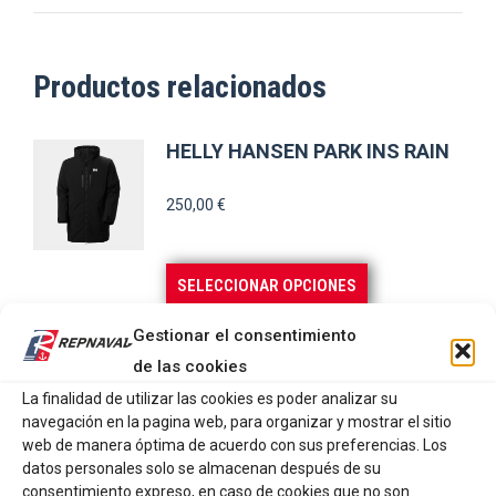
Productos relacionados
HELLY HANSEN PARK INS RAIN
250,00
€
Este
SELECCIONAR OPCIONES
producto
Gestionar el consentimiento
tiene
HELLY HANSEN POLO TACTEL
de las cookies
múltiples
KOS
La finalidad de utilizar las cookies es poder analizar su
variantes.
navegación en la pagina web, para organizar y mostrar el sitio
69,50
€
Las
web de manera óptima de acuerdo con sus preferencias. Los
opciones
datos personales solo se almacenan después de su
consentimiento expreso, en caso de cookies que no son
se