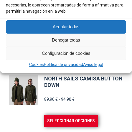
Este
SELECCIONAR OPCIONES
necesarias, le aparecen premarcadas de forma afirmativa para
pueden
producto
permitir la navegación en la web.
elegir
tiene
NORTH SAILS ZAPATILLA
en
múltiples
HORIZON JET
Aceptar todas
la
variantes.
Denegar todas
106,50
€
página
Las
de
opciones
Configuración de cookies
producto
se
Este
SELECCIONAR OPCIONES
Cookies
Política de privacidad
Aviso legal
pueden
producto
elegir
tiene
NORTH SAILS CAMISA BUTTON
en
múltiples
DOWN
la
variantes.
Rango
89,90
€
-
94,90
€
página
Las
de
de
opciones
precios:
producto
se
Este
SELECCIONAR OPCIONES
desde
pueden
producto
89,90 €