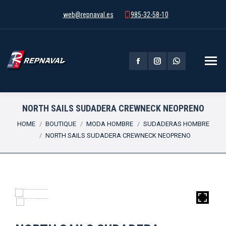
web@repnaval.es
985-32-58-10
Facebook
Instagram
Whatsapp
page
page
page
opens
opens
opens
NORTH SAILS SUDADERA CREWNECK NEOPRENO
You are here:
in
in
in
HOME
BOUTIQUE
MODA HOMBRE
SUDADERAS HOMBRE
NORTH SAILS SUDADERA CREWNECK NEOPRENO
new
new
new
window
window
window