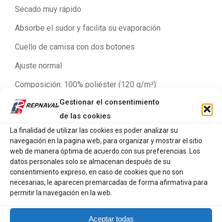
Secado muy rápido
Absorbe el sudor y facilita su evaporación
Cuello de camisa con dos botones
Ajuste normal
Composición: 100% poliéster (120 g/m²)
Gestionar el consentimiento
Tejido: QD Knitted Ripstop
de las cookies
La finalidad de utilizar las cookies es poder analizar su
navegación en la pagina web, para organizar y mostrar el sitio
web de manera óptima de acuerdo con sus preferencias. Los
datos personales solo se almacenan después de su
Productos relacionados
consentimiento expreso, en caso de cookies que no son
necesarias, le aparecen premarcadas de forma afirmativa para
permitir la navegación en la web.
NORTH SAILS POLO M/C
DETALLES NEON
Aceptar todas