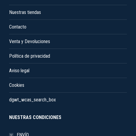
elegir
en
Nuestras tiendas
la
Contacto
página
de
Venta y Devoluciones
producto
Política de privacidad
Aviso legal
Cookies
dgwt_wcas_search_box
NUESTRAS CONDICIONES
ENVÍO