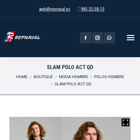
web@repnaval.es
985-32-58-10
Facebook
Instagram
Whatsapp
page
page
page
opens
opens
opens
SLAM POLO ACT QD
You are here:
in
in
in
HOME
BOUTIQUE
MODA HOMBRE
POLOS HOMBRE
SLAM POLO ACT QD
new
new
new
window
window
window