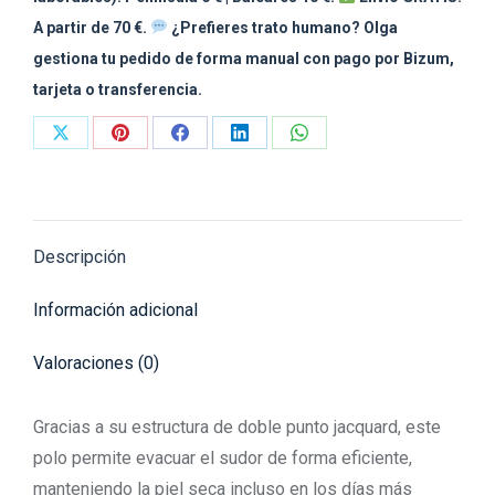
A partir de 70 €.
¿Prefieres trato humano? Olga
gestiona tu pedido de forma manual con pago por Bizum,
tarjeta o transferencia.
Share
Share
Share
Share
Share
on
on
on
on
on
X
Pinterest
Facebook
LinkedIn
WhatsApp
Descripción
Información adicional
Valoraciones (0)
Gracias a su estructura de doble punto jacquard, este
polo permite evacuar el sudor de forma eficiente,
manteniendo la piel seca incluso en los días más