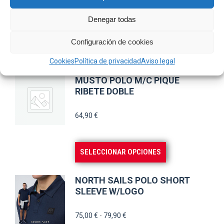
75,00
€
Denegar todas
Configuración de cookies
Este
SELECCIONAR OPCIONES
Cookies
Política de privacidad
Aviso legal
producto
tiene
MUSTO POLO M/C PIQUE
múltiples
RIBETE DOBLE
variantes.
64,90
€
Las
opciones
se
Este
SELECCIONAR OPCIONES
pueden
producto
elegir
tiene
NORTH SAILS POLO SHORT
en
múltiples
SLEEVE W/LOGO
la
variantes.
Rango
75,00
€
-
79,90
€
página
Las