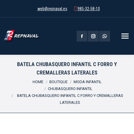
web@repnaval.es
985-32-58-10
Facebook
Instagram
Whatsapp
page
page
page
opens
opens
opens
BATELA CHUBASQUERO INFANTIL C FORRO Y
CREMALLERAS LATERALES
in
in
in
You are here:
HOME
BOUTIQUE
MODA INFANTIL
new
new
new
CHUBASQUERO INFANTIL
window
window
window
BATELA CHUBASQUERO INFANTIL C FORRO Y CREMALLERAS
LATERALES