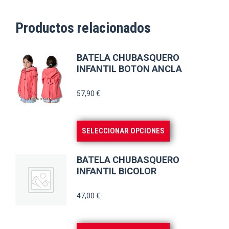
Productos relacionados
BATELA CHUBASQUERO
INFANTIL BOTON ANCLA
57,90
€
Este
SELECCIONAR OPCIONES
producto
tiene
BATELA CHUBASQUERO
múltiples
INFANTIL BICOLOR
variantes.
47,00
€
Las
opciones
se