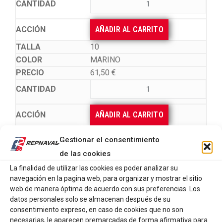
AÑADIR AL CARRITO
10
MARINO
61,50
€
AÑADIR AL CARRITO
Gestionar el consentimiento
VER OPCIONES
de las cookies
La finalidad de utilizar las cookies es poder analizar su
Chubasquero infantil impermeable, diseñado para
navegación en la pagina web, para organizar y mostrar el sitio
proteger a los más pequeños en los días fríos y
web de manera óptima de acuerdo con sus preferencias. Los
datos personales solo se almacenan después de su
lluviosos sin renunciar al estilo. Confeccionado en
consentimiento expreso, en caso de cookies que no son
poliuretano resistente al agua (4000 mm) y cosido con
necesarias, le aparecen premarcadas de forma afirmativa para