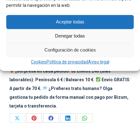
hilos impermeables, garantiza máxima protección
permitir la navegación en la web.
frente a la lluvia.
Aceptar todas
Guardar para luego
Denegar todas
Categorías:
Chubasquero Infantil
,
MODA INFANTIL
SKU:
N/D
Configuración de cookies
R63674
Cookies
Política de privacidad
Aviso legal
¡Sorpresa en cada pedido!
Envíos 24h (días
laborables): Península 6 € | Baleares 10 €.
Envío GRATIS:
A partir de 70 €.
¿Prefieres trato humano? Olga
gestiona tu pedido de forma manual con pago por Bizum,
tarjeta o transferencia.
Share
Share
Share
Share
Share
on
on
on
on
on