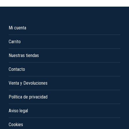
la
variantes.
página
Las
de
opciones
Mi cuenta
producto
se
pueden
Carrito
elegir
en
Nuestras tiendas
la
Contacto
página
de
Venta y Devoluciones
producto
Política de privacidad
Aviso legal
Cookies