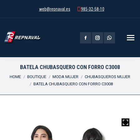
web@repnaval.es
985-32-58-10
Facebook
Instagram
Whatsapp
page
page
page
opens
opens
opens
BATELA CHUBASQUERO CON FORRO C3008
You are here:
in
in
in
HOME
BOUTIQUE
MODA MUJER
CHUBASQUEROS MUJER
BATELA CHUBASQUERO CON FORRO C3008
new
new
new
window
window
window