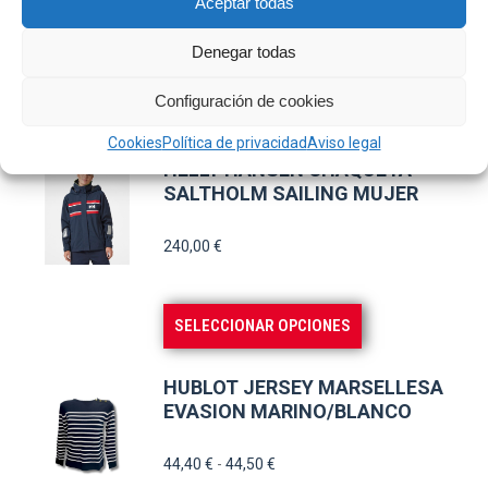
Aceptar todas
en
variantes.
42,50
€
la
Denegar todas
Las
página
opciones
Este
Configuración de cookies
SELECCIONAR OPCIONES
de
se
producto
producto
Cookies
Política de privacidad
Aviso legal
pueden
tiene
HELLY HANSEN CHAQUETA
elegir
múltiples
SALTHOLM SAILING MUJER
en
variantes.
la
240,00
€
Las
página
opciones
de
se
Este
SELECCIONAR OPCIONES
producto
pueden
producto
elegir
tiene
HUBLOT JERSEY MARSELLESA
en
múltiples
EVASION MARINO/BLANCO
la
variantes.
Rango
44,40
€
-
44,50
€
página
Las