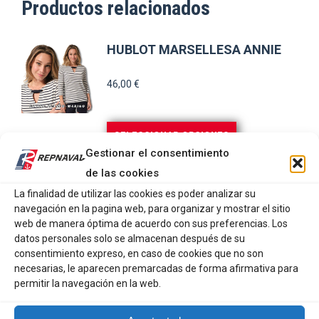
Productos relacionados
HUBLOT MARSELLESA ANNIE
46,00
€
Este
SELECCIONAR OPCIONES
producto
Gestionar el consentimiento
tiene
de las cookies
HUBLOT JERSEY FRANCINA
múltiples
La finalidad de utilizar las cookies es poder analizar su
navegación en la pagina web, para organizar y mostrar el sitio
variantes.
39,00
€
web de manera óptima de acuerdo con sus preferencias. Los
Las
datos personales solo se almacenan después de su
opciones
consentimiento expreso, en caso de cookies que no son
Este
SELECCIONAR OPCIONES
necesarias, le aparecen premarcadas de forma afirmativa para
se
producto
permitir la navegación en la web.
pueden
tiene
HUBLOT JERSEY DORIANNE
elegir
múltiples