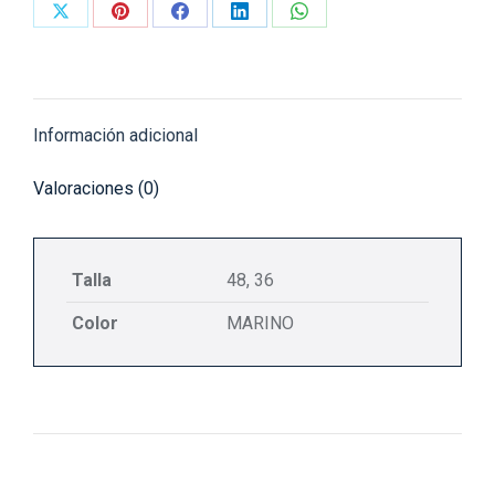
Share
Share
Share
Share
Share
on
on
on
on
on
X
Pinterest
Facebook
LinkedIn
WhatsApp
Información adicional
Valoraciones (0)
Talla
48, 36
Color
MARINO