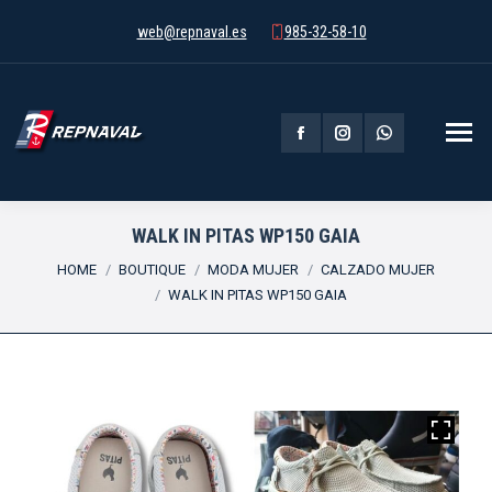
web@repnaval.es
985-32-58-10
Facebook
Instagram
Whatsapp
page
page
page
opens
opens
opens
WALK IN PITAS WP150 GAIA
You are here:
in
in
in
HOME
BOUTIQUE
MODA MUJER
CALZADO MUJER
WALK IN PITAS WP150 GAIA
new
new
new
window
window
window