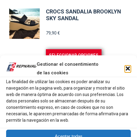
CROCS SANDALIA BROOKLYN
SKY SANDAL
79,90
€
Este
SELECCIONAR OPCIONES
producto
Gestionar el consentimiento
tiene
WALK IN PITAS ZUECOS
de las cookies
múltiples
MONACO
La finalidad de utilizar las cookies es poder analizar su
variantes.
navegación en la pagina web, para organizar y mostrar el sitio
64,90
€
web de manera óptima de acuerdo con sus preferencias. Los
Las
datos personales solo se almacenan después de su
opciones
consentimiento expreso, en caso de cookies que no son
se
necesarias, le aparecen premarcadas de forma afirmativa para
Este
SELECCIONAR OPCIONES
permitir la navegación en la web.
pueden
producto
elegir
tiene
HELLY HANSEN ZAPATILLA W
Aceptar todas