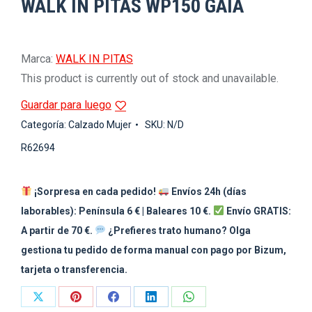
WALK IN PITAS WP150 GAIA
Marca:
WALK IN PITAS
This product is currently out of stock and unavailable.
Guardar para luego
Categoría:
Calzado Mujer
SKU:
N/D
R62694
¡Sorpresa en cada pedido!
Envíos 24h (días
laborables): Península 6 € | Baleares 10 €.
Envío GRATIS:
A partir de 70 €.
¿Prefieres trato humano? Olga
gestiona tu pedido de forma manual con pago por Bizum,
tarjeta o transferencia.
Share
Share
Share
Share
Share