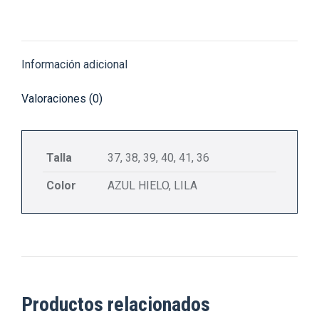
on
on
on
on
on
X
Pinterest
Facebook
LinkedIn
WhatsApp
Información adicional
Valoraciones (0)
Talla
37, 38, 39, 40, 41, 36
Color
AZUL HIELO, LILA
Productos relacionados