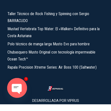
Taller Técnico de Rock Fishing y Spinning con Sergio
BARRACUDO
Mustad Vertebrata Top Water: El «Walker» Definitivo para la
Costa Asturiana
Polo técnico de manga larga Musto Evo para hombre
Chubasquero Musto Original con tecnología impermeable
Ocean Tech™
Rapala Precision Xtreme Series: Air Boss 100 (Saltwater)
1
Open chaty
DESARROLLADA POR
VIPRUS
2026 REPNAVAL.EU Copyright © Todos los derechos