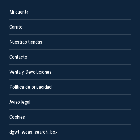
página
opciones
de
Mi cuenta
se
producto
pueden
Carrito
elegir
en
Nuestras tiendas
la
Contacto
página
de
Venta y Devoluciones
producto
Política de privacidad
Aviso legal
Cookies
dgwt_wcas_search_box