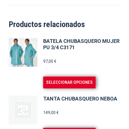
Productos relacionados
BATELA CHUBASQUERO MUJER
PU 3/4 C3171
97,00
€
Este
SELECCIONAR OPCIONES
producto
tiene
TANTA CHUBASQUERO NEBOA
múltiples
variantes.
149,00
€
Las
opciones