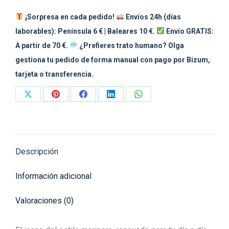
¡Sorpresa en cada pedido!
Envíos 24h (días
laborables): Península 6 € | Baleares 10 €.
Envío GRATIS:
A partir de 70 €.
¿Prefieres trato humano? Olga
gestiona tu pedido de forma manual con pago por Bizum,
tarjeta o transferencia.
Share
Share
Share
Share
Share
on
on
on
on
on
X
Pinterest
Facebook
LinkedIn
WhatsApp
Descripción
Información adicional
Valoraciones (0)