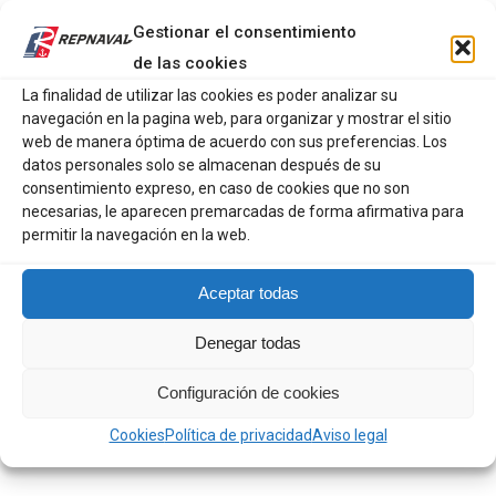
elementos clave para el confort:
Gestionar el consentimiento
Capucha ajustable: Diseñada para protegerte
de las cookies
eficazmente del viento y la lluvia fina.
La finalidad de utilizar las cookies es poder analizar su
navegación en la pagina web, para organizar y mostrar el sitio
Cierre frontal funcional: Seguro y práctico para el ritmo
web de manera óptima de acuerdo con sus preferencias. Los
del día a día.
datos personales solo se almacenan después de su
consentimiento expreso, en caso de cookies que no son
Interior premium: Su forro de algodón a rayas no solo
necesarias, le aparecen premarcadas de forma afirmativa para
aporta el toque marinero definitivo, sino que también
permitir la navegación en la web.
garantiza un tacto suave y agradable.
Aceptar todas
Ya sea para recorrer la ciudad en un día gris o para
disfrutar de planes al aire libre cuando el tiempo se
Denegar todas
vuelve impredecible, este chubasquero es la prenda
Configuración de cookies
exterior definitiva que combina funcionalidad y diseño
clásico.
Cookies
Política de privacidad
Aviso legal