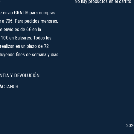
O
No hay productos en el carrito.
en
de envío GRATIS para compras
la
s a 70€. Para pedidos menores,
página
e envío es de 6€ en la
de
, 10€ en Baleares. Todos los
producto
realizan en un plazo de 72
cluyendo fines de semana y días
NTÍA Y DEVOLUCIÓN
ÁCTANOS
202