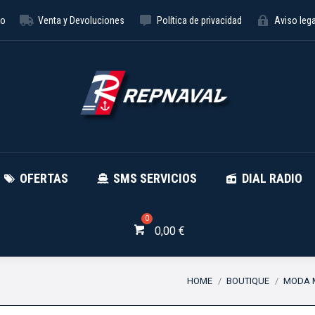
to
Venta y Devoluciones
Política de privacidad
Aviso lega
NÁUTICA
OFERTAS
SMS SE
OFERTAS
SMS SERVICIOS
DIAL RADIO
0,00
€
You are here:
HOME
BOUTIQUE
MODA 