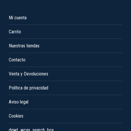
página
Las
de
opciones
Mi cuenta
producto
se
pueden
Carrito
elegir
en
Nuestras tiendas
la
Contacto
página
de
Venta y Devoluciones
producto
Política de privacidad
Aviso legal
Cookies
dgwt_wcas_search_box