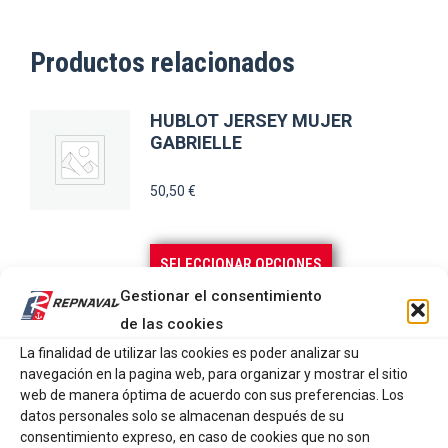
Productos relacionados
HUBLOT JERSEY MUJER
GABRIELLE
50,50
€
Este
SELECCIONAR OPCIONES
producto
Gestionar el consentimiento
tiene
HUBLOT JERSEY MARSELLESA
de las cookies
múltiples
CLAIRE
La finalidad de utilizar las cookies es poder analizar su
variantes.
navegación en la pagina web, para organizar y mostrar el sitio
45,50
€
web de manera óptima de acuerdo con sus preferencias. Los
Las
datos personales solo se almacenan después de su
opciones
consentimiento expreso, en caso de cookies que no son