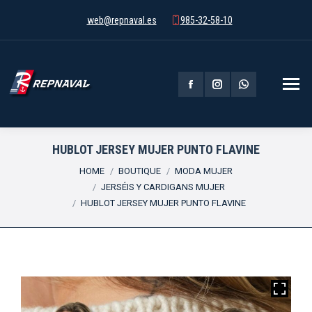
web@repnaval.es
985-32-58-10
Facebook
Instagram
Whatsapp
page
page
page
opens
opens
opens
HUBLOT JERSEY MUJER PUNTO FLAVINE
You are here:
in
in
in
HOME
BOUTIQUE
MODA MUJER
JERSÉIS Y CARDIGANS MUJER
new
new
new
HUBLOT JERSEY MUJER PUNTO FLAVINE
window
window
window