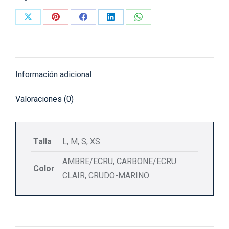
Share
Share
Share
Share
Share
on
on
on
on
on
X
Pinterest
Facebook
LinkedIn
WhatsApp
Información adicional
Valoraciones (0)
Talla
L, M, S, XS
AMBRE/ECRU, CARBONE/ECRU
Color
CLAIR, CRUDO-MARINO