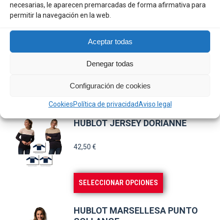
se
Este
necesarias, le aparecen premarcadas de forma afirmativa para
SELECCIONAR OPCIONES
permitir la navegación en la web.
pueden
producto
elegir
tiene
HUBLOT JERSEY FRANCINA
Aceptar todas
en
múltiples
la
variantes.
39,00
€
Denegar todas
página
Las
de
Configuración de cookies
opciones
Este
SELECCIONAR OPCIONES
producto
se
Cookies
Política de privacidad
Aviso legal
producto
pueden
tiene
HUBLOT JERSEY DORIANNE
elegir
múltiples
en
variantes.
42,50
€
la
Las
página
opciones
Este
SELECCIONAR OPCIONES
de
se
producto
producto
pueden
tiene
HUBLOT MARSELLESA PUNTO
elegir