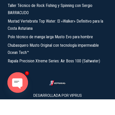
Taller Técnico de Rock Fishing y Spinning con Sergio
BARRACUDO
Mustad Vertebrata Top Water: El «Walker» Definitivo para la
Costa Asturiana
Polo técnico de manga larga Musto Evo para hombre
Chubasquero Musto Original con tecnología impermeable
Ocean Tech™
Rapala Precision Xtreme Series: Air Boss 100 (Saltwater)
1
Open chaty
DESARROLLADA POR
VIPRUS
2026 REPNAVAL.EU Copyright © Todos los derechos
reservados