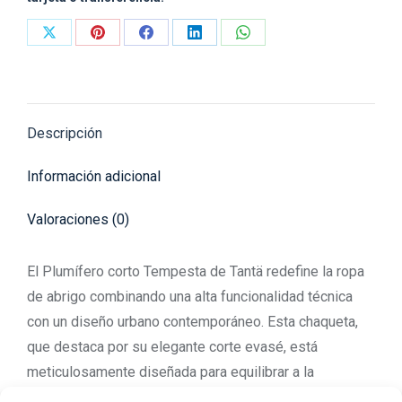
Share
Share
Share
Share
Share
on
on
on
on
on
X
Pinterest
Facebook
LinkedIn
WhatsApp
Descripción
Información adicional
Valoraciones (0)
El Plumífero corto Tempesta de Tantä redefine la ropa
de abrigo combinando una alta funcionalidad técnica
con un diseño urbano contemporáneo. Esta chaqueta,
que destaca por su elegante corte evasé, está
meticulosamente diseñada para equilibrar a la
perfección comodidad, ligereza y volumen,