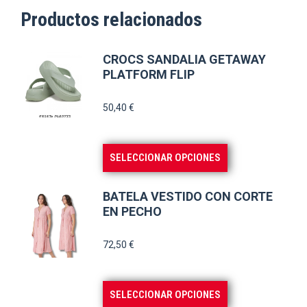
Productos relacionados
CROCS SANDALIA GETAWAY
PLATFORM FLIP
50,40
€
Este
SELECCIONAR OPCIONES
producto
tiene
BATELA VESTIDO CON CORTE
múltiples
EN PECHO
variantes.
72,50
€
Las
opciones
se
Este
SELECCIONAR OPCIONES
pueden