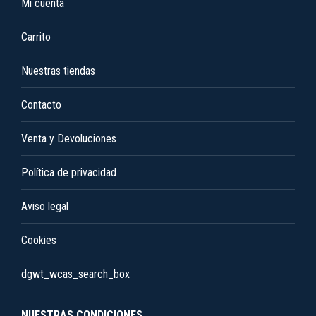
Mi cuenta
producto
se
pueden
Carrito
elegir
en
Nuestras tiendas
la
Contacto
página
de
Venta y Devoluciones
producto
Política de privacidad
Aviso legal
Cookies
dgwt_wcas_search_box
NUESTRAS CONDICIONES