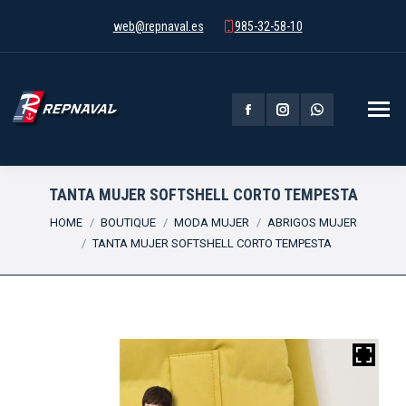
web@repnaval.es
985-32-58-10
Facebook
Instagram
Whatsapp
page
page
page
opens
opens
opens
TANTA MUJER SOFTSHELL CORTO TEMPESTA
You are here:
in
in
in
HOME
BOUTIQUE
MODA MUJER
ABRIGOS MUJER
TANTA MUJER SOFTSHELL CORTO TEMPESTA
new
new
new
window
window
window