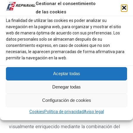
Gestionar el consentimiento
convirtiéndose en un escudo infalible y estilizado para
de las cookies
los días más adversos.
La finalidad de utilizar las cookies es poder analizar su
Su estructura integra características técnicas premium
navegación en la pagina web, para organizar y mostrar el sitio
web de manera óptima de acuerdo con sus preferencias. Los
para asegurar el máximo rendimiento y durabilidad:
datos personales solo se almacenan después de su
consentimiento expreso, en caso de cookies que no son
Protección impermeable absoluta: Confeccionado con
necesarias, le aparecen premarcadas de forma afirmativa para
el emblemático tejido Softshell de Tantä, este modelo
permitir la navegación en la web.
incorpora costuras completamente selladas que
garantizan una barrera total contra el agua y la humedad.
Aceptar todas
Aislamiento técnico y sostenible: Cuenta con un
Denegar todas
acolchado interior transpirable y completamente libre
de plumas (animal-free), que proporciona una retención
Configuración de cookies
térmica óptima sin aportar peso innecesario.
Cookies
Política de privacidad
Aviso legal
Contraste de texturas sofisticado: Presenta un diseño
visualmente enriquecido mediante la combinación del