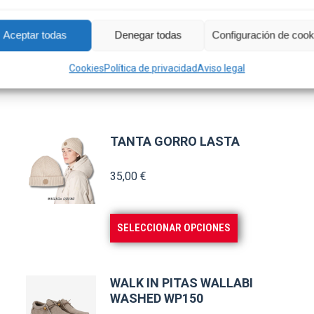
Aceptar todas
Denegar todas
Configuración de cook
Cookies
Política de privacidad
Aviso legal
TANTA GORRO LASTA
35,00
€
Este
SELECCIONAR OPCIONES
producto
tiene
múltiples
WALK IN PITAS WALLABI
WASHED WP150
variantes.