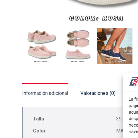
Información adicional
Valoraciones (0)
La fi
pagi
acue
Talla
39, 40, 41
desp
nece
Color
MARINO,
nave