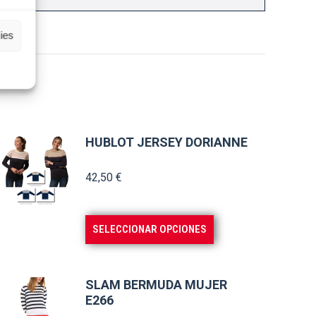
ies
HUBLOT JERSEY DORIANNE
42,50
€
Este
SELECCIONAR OPCIONES
producto
tiene
múltiples
SLAM BERMUDA MUJER
E266
variantes.