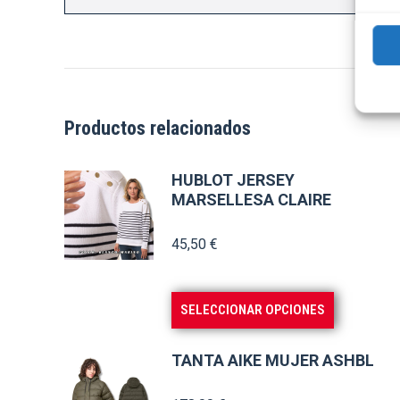
Productos relacionados
HUBLOT JERSEY
MARSELLESA CLAIRE
45,50
€
Este
SELECCIONAR OPCIONES
producto
tiene
TANTA AIKE MUJER ASHBL
múltiples