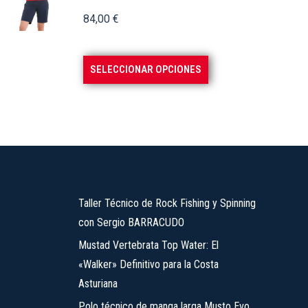
Las
84,00
€
opciones
se
pueden
Este
SELECCIONAR OPCIONES
elegir
producto
en
tiene
la
múltiples
página
variantes.
de
Las
producto
opciones
se
Taller Técnico de Rock Fishing y Spinning
pueden
con Sergio BARRACUDO
elegir
Mustad Vertebrata Top Water: El
en
«Walker» Definitivo para la Costa
la
Asturiana
página
Polo técnico de manga larga Musto Evo