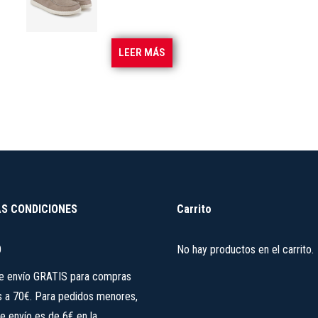
Las
opciones
se
LEER MÁS
pueden
elegir
en
la
página
de
producto
S CONDICIONES
Carrito
O
No hay productos en el carrito.
de envío GRATIS para compras
s a 70€. Para pedidos menores,
e envío es de 6€ en la