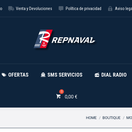
to
Venta y Devoluciones
Política de privacidad
Aviso lega
NÁUTICA
OFERTAS
SMS SE
OFERTAS
SMS SERVICIOS
DIAL RADIO
0,00
€
You are here:
HOME
BOUTIQUE
MO