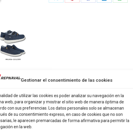
Share
Share
Share
Share
Share
on
on
on
on
on
X
Pinterest
Facebook
LinkedIn
What
Gestionar el consentimiento de las cookies
nalidad de utilizar las cookies es poder analizar su navegación en la
na web, para organizar y mostrar el sitio web de manera óptima de
rdo con sus preferencias. Los datos personales solo se almacenan
, 42, 43, 44, 45
ués de su consentimiento expreso, en caso de cookies que no son
sarias, le aparecen premarcadas de forma afirmativa para permitir la
 ROSA
gación en la web.