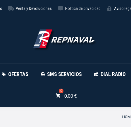
to
Venta y Devoluciones
Política de privacidad
Aviso lega
NÁUTICA
OFERTAS
SMS SE
OFERTAS
SMS SERVICIOS
DIAL RADIO
0,00
€
You 
HOM