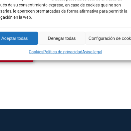
A MARINE NEGRO
ués de su consentimiento expreso, en caso de cookies que no son
sarias, le aparecen premarcadas de forma afirmativa para permitir la
gación en la web.
26,60
€
LALIZAS
ar para luego
Aceptar todas
Denegar todas
Configuración de cook
Cookies
Política de privacidad
Aviso legal
DIR AL CARRITO