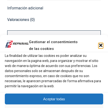
Información adicional
Valoraciones (0)
Talla
10, 12, 14, 8
Gestionar el consentimiento
de las cookies
La finalidad de utilizar las cookies es poder analizar su
navegación en la pagina web, para organizar y mostrar el sitio
web de manera óptima de acuerdo con sus preferencias. Los
datos personales solo se almacenan después de su
consentimiento expreso, en caso de cookies que no son
Productos relacionados
necesarias, le aparecen premarcadas de forma afirmativa para
permitir la navegación en la web.
BLUE FOX ENGANCHE RÁPIDO
Aceptar todas
1,40
€