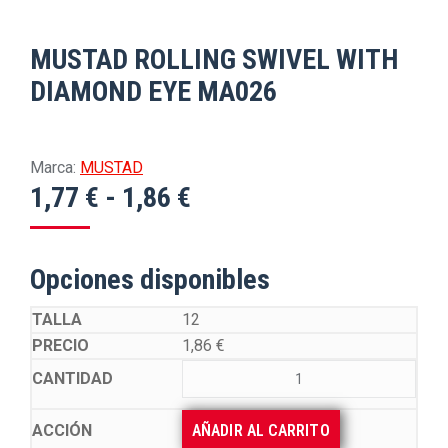
MUSTAD ROLLING SWIVEL WITH
DIAMOND EYE MA026
Marca:
MUSTAD
Rango
1,77
€
-
1,86
€
de
precios:
Opciones disponibles
desde
1,77 €
12
1,86
€
hasta
1,86 €
AÑADIR AL CARRITO