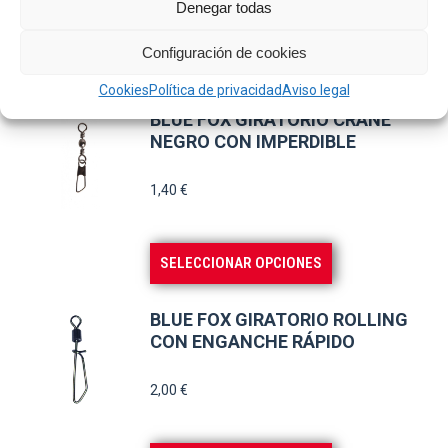
Denegar todas
Configuración de cookies
Este
SELECCIONAR OPCIONES
producto
Cookies
Política de privacidad
Aviso legal
tiene
BLUE FOX GIRATORIO CRANE
múltiples
NEGRO CON IMPERDIBLE
variantes.
1,40
€
Las
opciones
se
Este
SELECCIONAR OPCIONES
pueden
producto
elegir
tiene
BLUE FOX GIRATORIO ROLLING
en
múltiples
CON ENGANCHE RÁPIDO
la
variantes.
2,00
€
página
Las
de
opciones
producto