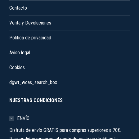
Contacto
página
de
Venta y Devoluciones
producto
Política de privacidad
Aviso legal
Cookies
dgwt_wcas_search_box
NUESTRAS CONDICIONES
ENVÍO
Disfruta de envío GRATIS para compras superiores a 70€.
Para pedidos menores, el costo de envío es de 6€ en la