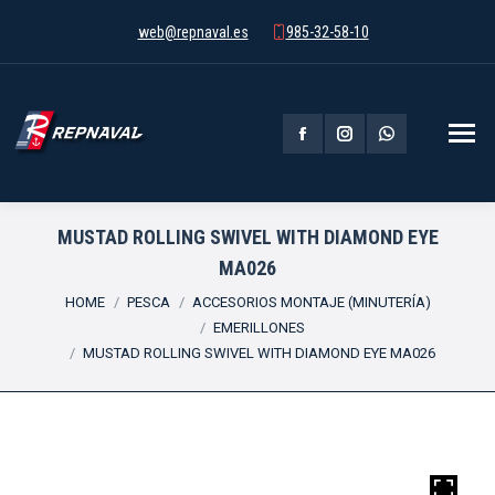
web@repnaval.es
985-32-58-10
Facebook
Instagram
Whatsapp
page
page
page
opens
opens
opens
MUSTAD ROLLING SWIVEL WITH DIAMOND EYE
MA026
in
in
in
You are here:
HOME
PESCA
ACCESORIOS MONTAJE (MINUTERÍA)
new
new
new
EMERILLONES
window
window
window
MUSTAD ROLLING SWIVEL WITH DIAMOND EYE MA026