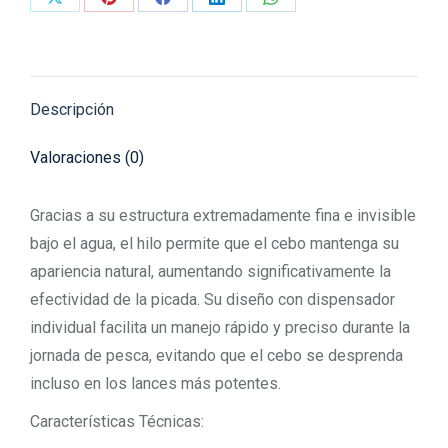
Share
Share
Share
Share
Share
on
on
on
on
on
X
Pinterest
Facebook
LinkedIn
WhatsApp
Descripción
Valoraciones (0)
Gracias a su estructura extremadamente fina e invisible
bajo el agua, el hilo permite que el cebo mantenga su
apariencia natural, aumentando significativamente la
efectividad de la picada. Su diseño con dispensador
individual facilita un manejo rápido y preciso durante la
jornada de pesca, evitando que el cebo se desprenda
incluso en los lances más potentes.
Características Técnicas: