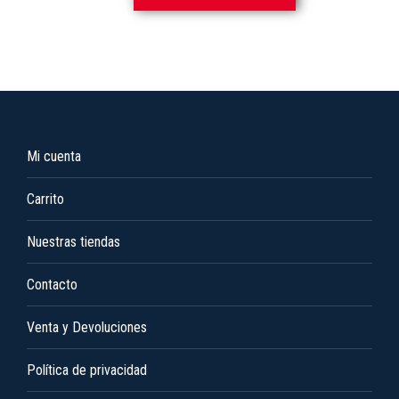
pueden
producto
elegir
tiene
en
múltiples
la
variantes.
página
Las
de
opciones
Mi cuenta
producto
se
pueden
Carrito
elegir
en
Nuestras tiendas
la
Contacto
página
de
Venta y Devoluciones
producto
Política de privacidad