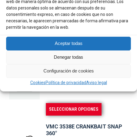
web de manera óptima de acuerdo con sus preferencias. Los
Formato ergonómico y protegido, pensado para el uso
datos personales solo se almacenan después de su
profesional y recreativo.
consentimiento expreso, en caso de cookies que no son
necesarias, le aparecen premarcadas de forma afirmativa para
permitir la navegación en la web.
Aceptar todas
Productos relacionados
Denegar todas
Configuración de cookies
HART PREDATOR T-BALL
Cookies
Política de privacidad
Aviso legal
Rango
3,47
€
-
8,19
€
de
precios:
Este
SELECCIONAR OPCIONES
desde
producto
3,47 €
tiene
hasta
VMC 3538E CRANKBAIT SNAP
múltiples
360°
8,19 €