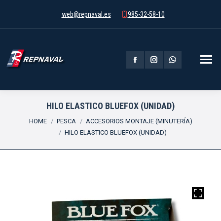
web@repnaval.es
985-32-58-10
Facebook
Instagram
Whatsapp
page
page
page
opens
opens
opens
HILO ELASTICO BLUEFOX (UNIDAD)
You are here:
in
in
in
HOME
PESCA
ACCESORIOS MONTAJE (MINUTERÍA)
HILO ELASTICO BLUEFOX (UNIDAD)
new
new
new
window
window
window