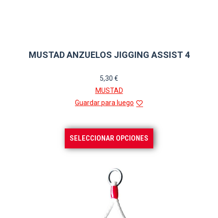
MUSTAD ANZUELOS JIGGING ASSIST 4
5,30
€
MUSTAD
Guardar para luego
Este
SELECCIONAR OPCIONES
producto
tiene
múltiples
variantes.
Las
opciones