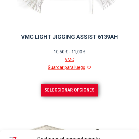
VMC LIGHT JIGGING ASSIST 6139AH
Rango
10,50
€
-
11,00
€
de
VMC
precios:
Guardar para luego
desde
10,50 €
Este
SELECCIONAR OPCIONES
hasta
producto
11,00 €
tiene
múltiples
variantes.
Las
opciones
Gestionar el consentimiento