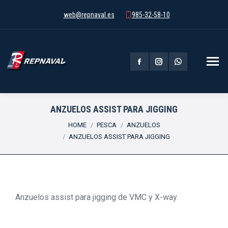
web@repnaval.es
985-32-58-10
Facebook
Instagram
Whatsapp
page
page
page
opens
opens
opens
ANZUELOS ASSIST PARA JIGGING
You are here:
in
in
in
HOME
PESCA
ANZUELOS
ANZUELOS ASSIST PARA JIGGING
new
new
new
window
window
window
Anzuelos assist para jigging de VMC y X-way.