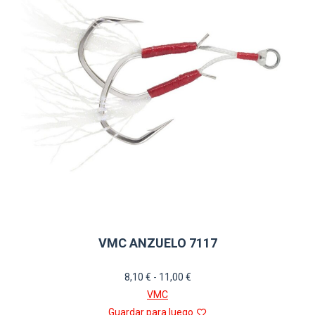
se
pueden
elegir
en
la
página
de
producto
VMC ANZUELO 7117
Rango
8,10
€
-
11,00
€
de
VMC
precios:
Guardar para luego