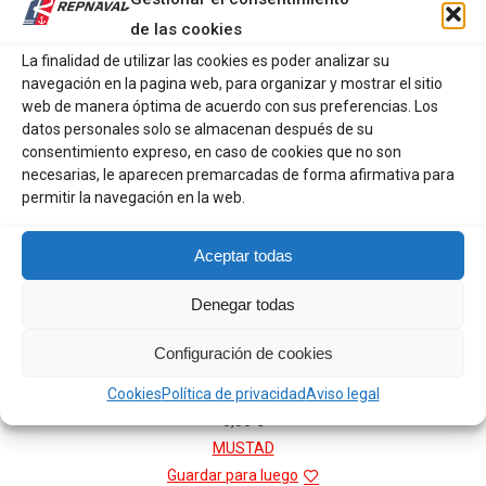
se
de las cookies
pueden
La finalidad de utilizar las cookies es poder analizar su
elegir
navegación en la pagina web, para organizar y mostrar el sitio
en
web de manera óptima de acuerdo con sus preferencias. Los
la
datos personales solo se almacenan después de su
página
consentimiento expreso, en caso de cookies que no son
de
necesarias, le aparecen premarcadas de forma afirmativa para
permitir la navegación en la web.
producto
Aceptar todas
Denegar todas
Configuración de cookies
MUSTAD ANZUELOS JIGGING ASSIST 3
Cookies
Política de privacidad
Aviso legal
5,00
€
MUSTAD
Guardar para luego