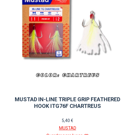
pueden
elegir
en
la
página
de
producto
MUSTAD IN-LINE TRIPLE GRIP FEATHERED
HOOK ITG76F CHARTREUS
5,40
€
MUSTAD