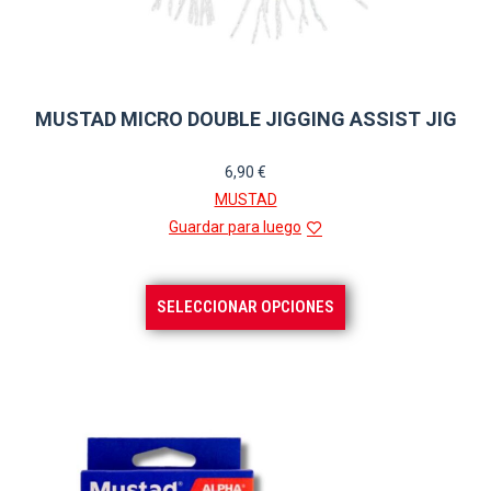
MUSTAD MICRO DOUBLE JIGGING ASSIST JIG
6,90
€
MUSTAD
Guardar para luego
Este
SELECCIONAR OPCIONES
producto
tiene
múltiples
variantes.
Las
opciones
se