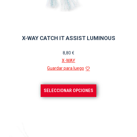
X-WAY CATCH IT ASSIST LUMINOUS
8,80
€
X-WAY
Guardar para luego
Este
SELECCIONAR OPCIONES
producto
tiene
múltiples
variantes.
Las
opciones