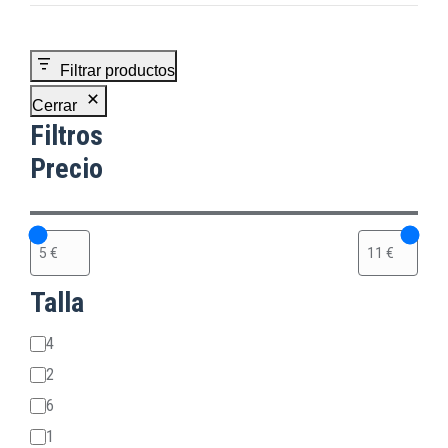
Filtrar productos
Cerrar
Filtros
Precio
Talla
Talla
4
2
6
1