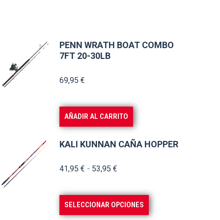
PENN WRATH BOAT COMBO
7FT 20-30LB
69,95
€
AÑADIR AL CARRITO
KALI KUNNAN CAÑA HOPPER
Rango
41,95
€
-
53,95
€
de
precios:
Este
SELECCIONAR OPCIONES
desde
producto