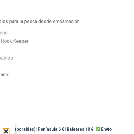
bles para la pesca desde embarcación.
idad.
ss Hook Keeper
biables
zante
 (días laborables): Península 6 € | Baleares 10 €.
Envío