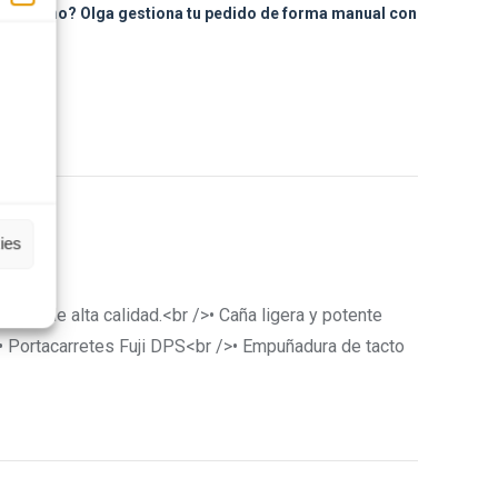
to humano? Olga gestiona tu pedido de forma manual con
sApp
ies