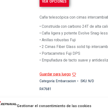
VER OPCIONES
Caña telescópica con cimas intercambia
• Construida con carbono 24T de alta cal
• Caña ligera y potente Evolve Snag-le
• Anillas robustas Fuji
• 2 Cimas Fiber Glass solid tip intercam
• Portacarretes Fuji DPS
• Empuñadura de tacto suave y antidesli
Guardar para luego
Categoría:
Embarcacion
SKU:
N/D
R47681
¡Sorpresa en cada pedido!
Envíos 24h
Gestionar el consentimiento de las cookies