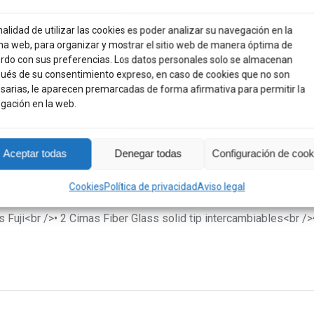
GRATIS: A partir de 70 €.
¿Prefieres tra
pago por Bizum, tarjeta o transferencia.
nalidad de utilizar las cookies es poder analizar su navegación en la
na web, para organizar y mostrar el sitio web de manera óptima de
rdo con sus preferencias. Los datos personales solo se almacenan
Share
Share
Share
Share
Share
ués de su consentimiento expreso, en caso de cookies que no son
on
on
on
on
on
sarias, le aparecen premarcadas de forma afirmativa para permitir la
gación en la web.
X
Pinterest
Facebook
LinkedIn
What
ones (0)
Aceptar todas
Denegar todas
Configuración de cook
Cookies
Política de privacidad
Aviso legal