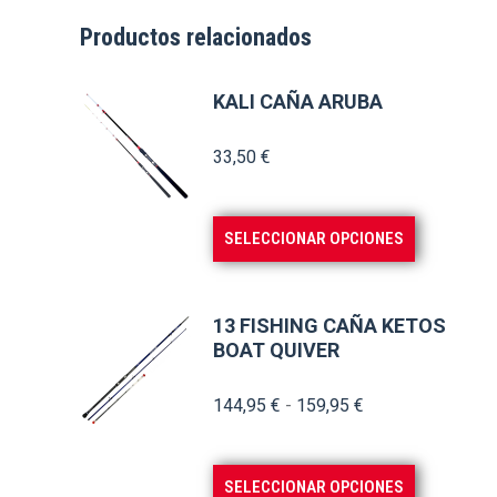
Productos relacionados
KALI CAÑA ARUBA
33,50
€
Este
SELECCIONAR OPCIONES
producto
tiene
múltiples
13 FISHING CAÑA KETOS
BOAT QUIVER
variantes.
Las
Rango
144,95
€
-
159,95
€
opciones
de
se
precios:
pueden
Este
SELECCIONAR OPCIONES
desde