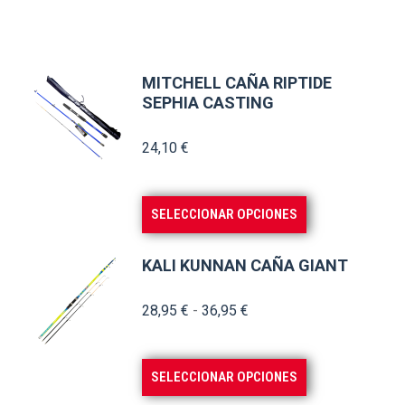
MITCHELL CAÑA RIPTIDE
SEPHIA CASTING
24,10
€
Este
SELECCIONAR OPCIONES
producto
tiene
KALI KUNNAN CAÑA GIANT
múltiples
variantes.
Rango
28,95
€
-
36,95
€
de
Las
precios:
opciones
Este
SELECCIONAR OPCIONES
desde
se
producto