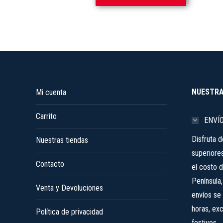
elegir
producto
144,95 €
en
tiene
hasta
la
múltiples
159,95 €
página
variantes.
de
Las
producto
opciones
se
NUESTRA
Mi cuenta
pueden
Carrito
elegir
ENVÍ
en
Disfruta 
Nuestras tiendas
la
superiore
página
Contacto
el costo d
de
Península
producto
Venta y Devoluciones
envíos se 
horas, ex
Política de privacidad
festivos.