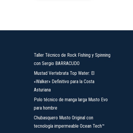
41,95 €
tiene
hasta
múltiples
53,95 €
variantes.
Las
opciones
se
Taller Técnico de Rock Fishing y Spinning
pueden
con Sergio BARRACUDO
elegir
en
Mustad Vertebrata Top Water: El
la
«Walker» Definitivo para la Costa
página
Asturiana
de
Polo técnico de manga larga Musto Evo
producto
para hombre
Chubasquero Musto Original con
tecnología impermeable Ocean Tech™