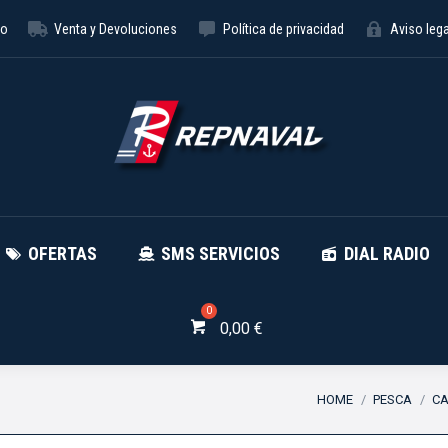
to
Venta y Devoluciones
Política de privacidad
Aviso lega
NÁUTICA
OFERTAS
SMS SE
OFERTAS
SMS SERVICIOS
DIAL RADIO
0,00
€
You are here:
HOME
PESCA
C