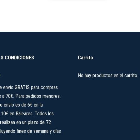
28,95 €
pueden
tiene
hasta
elegir
múltiples
36,95 €
en
variantes.
la
Las
página
opciones
de
se
producto
S CONDICIONES
Carrito
pueden
elegir
O
No hay productos en el carrito.
en
la
de envío GRATIS para compras
página
s a 70€. Para pedidos menores,
de
e envío es de 6€ en la
producto
, 10€ en Baleares. Todos los
realizan en un plazo de 72
cluyendo fines de semana y días