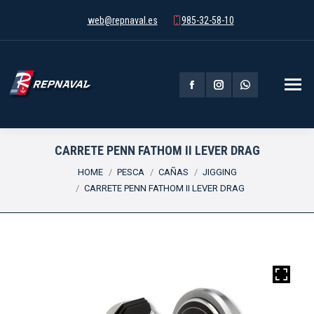
web@repnaval.es
985-32-58-10
Facebook
Instagram
Whatsapp
page
page
page
opens
opens
opens
CARRETE PENN FATHOM II LEVER DRAG
You are here:
in
in
in
HOME
PESCA
CAÑAS
JIGGING
CARRETE PENN FATHOM II LEVER DRAG
new
new
new
window
window
window