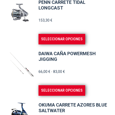
tiene
hasta
PENN CARRETE TIDAL
múltiples
LONGCAST
47,15 €
variantes.
153,30
€
Las
opciones
se
Este
SELECCIONAR OPCIONES
pueden
producto
elegir
tiene
DAIWA CAÑA POWERMESH
en
múltiples
JIGGING
la
variantes.
Rango
66,00
€
-
83,00
€
página
Las
de
de
opciones
precios:
producto
se
Este
SELECCIONAR OPCIONES
desde
pueden
producto
66,00 €
elegir
tiene
hasta
OKUMA CARRETE AZORES BLUE
en
múltiples
SALTWATER
83,00 €