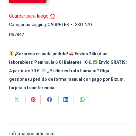
Guardar para luego
Categorías:
Jigging
,
CARRETES
SKU:
N/D
R57842
¡Sorpresa en cada pedido!
Envíos 24h (días
laborables): Península 6 € | Baleares 10 €.
Envío GRATIS:
A partir de 70 €.
¿Prefieres trato humano? Olga
gestiona tu pedido de forma manual con pago por Bizum,
tarjeta o transferencia.
Share
Share
Share
Share
Share
on
on
on
on
on
X
Pinterest
Facebook
LinkedIn
WhatsApp
Información adicional