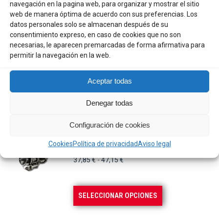
navegación en la pagina web, para organizar y mostrar el sitio
web de manera óptima de acuerdo con sus preferencias. Los
AÑADIR AL CARRITO
datos personales solo se almacenan después de su
consentimiento expreso, en caso de cookies que no son
necesarias, le aparecen premarcadas de forma afirmativa para
DAIWA CALDIA 25 LT 4000 C
permitir la navegación en la web.
183,01
€
Aceptar todas
Denegar todas
AÑADIR AL CARRITO
Configuración de cookies
CARRETE OKUMA ACUADOR
Cookies
Política de privacidad
Aviso legal
Rango
37,85
€
-
47,15
€
de
precios:
Este
SELECCIONAR OPCIONES
desde
producto
37,85 €