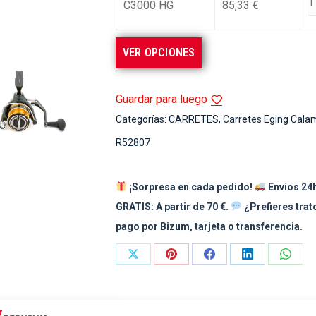
C3000 HG
85,33
€
VER OPCIONES
Guardar para luego
Categorías:
CARRETES
,
Carretes Eging Cala
R52807
¡Sorpresa en cada pedido!
Envíos 24h
GRATIS: A partir de 70 €.
¿Prefieres tra
pago por Bizum, tarjeta o transferencia.
Share
Share
Share
Share
Share
on
on
on
on
on
X
Pinterest
Facebook
LinkedIn
What