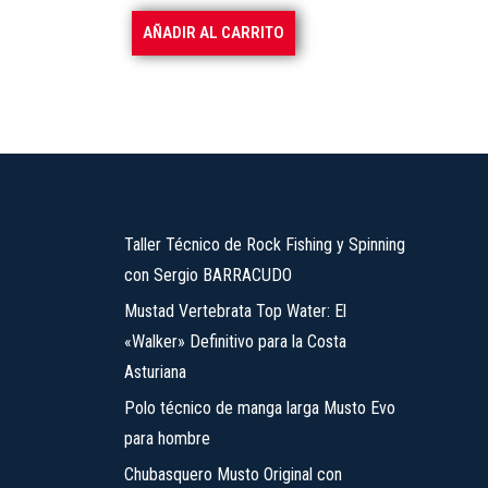
se
AÑADIR AL CARRITO
pueden
elegir
en
la
página
de
producto
Taller Técnico de Rock Fishing y Spinning
con Sergio BARRACUDO
Mustad Vertebrata Top Water: El
«Walker» Definitivo para la Costa
Asturiana
Polo técnico de manga larga Musto Evo
para hombre
Chubasquero Musto Original con