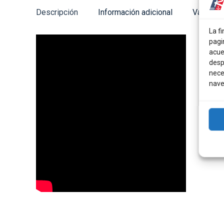
Descripción
Información adicional
Valoraci
La fi
pagi
acue
desp
nece
nave