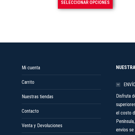
Este
SELECCIONAR OPCIONES
producto
tiene
múltiples
variantes.
Las
opciones
se
NUESTRA
Mi cuenta
pueden
elegir
Carrito
en
ENVÍ
la
Disfruta 
Nuestras tiendas
página
superiore
de
Contacto
el costo d
producto
Península
Venta y Devoluciones
envíos se 