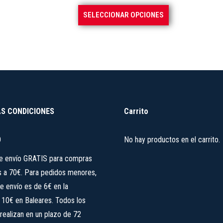
precios:
se
Este
SELECCIONAR OPCIONES
desde
pueden
producto
138,50 €
elegir
tiene
hasta
en
múltiples
168,50 €
la
variantes.
página
Las
de
opciones
producto
se
S CONDICIONES
Carrito
pueden
elegir
O
No hay productos en el carrito.
en
de envío GRATIS para compras
la
s a 70€. Para pedidos menores,
página
e envío es de 6€ en la
de
, 10€ en Baleares. Todos los
producto
realizan en un plazo de 72