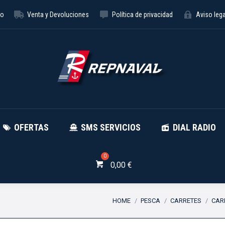
to
Venta y Devoluciones
Política de privacidad
Aviso lega
NÁUTICA
OFERTAS
SMS SE
OFERTAS
SMS SERVICIOS
DIAL RADIO
0,00
€
You are here:
HOME
PESCA
CARRETES
CAR