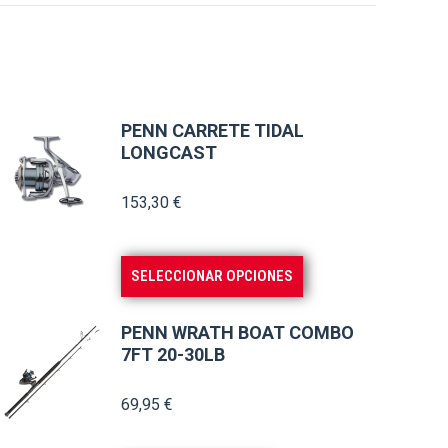
PENN CARRETE TIDAL
LONGCAST
153,30
€
Este
SELECCIONAR OPCIONES
producto
tiene
PENN WRATH BOAT COMBO
múltiples
7FT 20-30LB
variantes.
69,95
€
Las
opciones