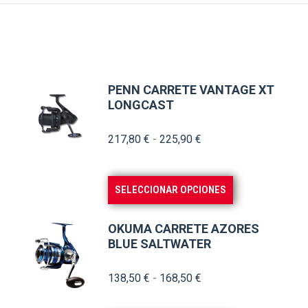
PENN CARRETE VANTAGE XT
LONGCAST
Rango
217,80
€
-
225,90
€
de
precios:
Este
SELECCIONAR OPCIONES
desde
producto
217,80 €
tiene
OKUMA CARRETE AZORES
hasta
múltiples
BLUE SALTWATER
225,90 €
variantes.
Rango
138,50
€
-
168,50
€
Las
de
opciones