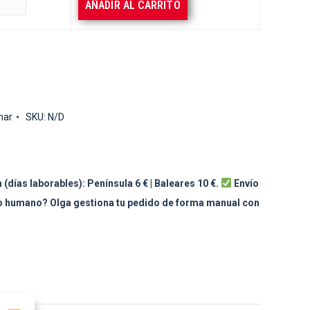
AÑADIR AL CARRITO
mar
SKU:
N/D
 (días laborables): Península 6 € | Baleares 10 €.
Envío
to humano? Olga gestiona tu pedido de forma manual con
sApp