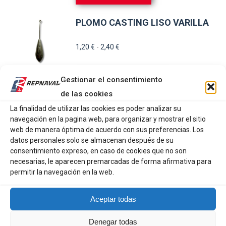
PLOMO CASTING LISO VARILLA
Rango
1,20
€
-
2,40
€
de
precios:
Gestionar el consentimiento
Este
SELECCIONAR OPCIONES
desde
de las cookies
producto
1,20 €
tiene
La finalidad de utilizar las cookies es poder analizar su
hasta
PLOMO LAGRIMA LARGA
navegación en la pagina web, para organizar y mostrar el sitio
múltiples
2,40 €
web de manera óptima de acuerdo con sus preferencias. Los
variantes.
Rango
3,10
€
-
3,60
€
datos personales solo se almacenan después de su
de
Las
consentimiento expreso, en caso de cookies que no son
necesarias, le aparecen premarcadas de forma afirmativa para
precios:
opciones
Este
permitir la navegación en la web.
SELECCIONAR OPCIONES
desde
se
producto
3,10 €
pueden
tiene
Aceptar todas
hasta
MUSTAD RIG & SURF ROLLING
elegir
múltiples
SWIVEL
3,60 €
en
Denegar todas