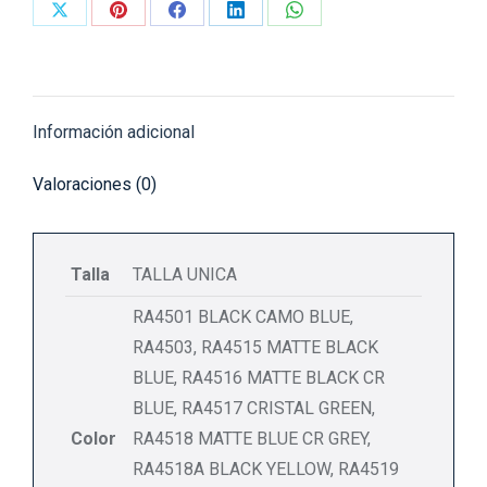
Share
Share
Share
Share
Share
on
on
on
on
on
X
Pinterest
Facebook
LinkedIn
WhatsApp
Información adicional
Valoraciones (0)
Talla
TALLA UNICA
RA4501 BLACK CAMO BLUE,
RA4503, RA4515 MATTE BLACK
BLUE, RA4516 MATTE BLACK CR
BLUE, RA4517 CRISTAL GREEN,
Color
RA4518 MATTE BLUE CR GREY,
RA4518A BLACK YELLOW, RA4519