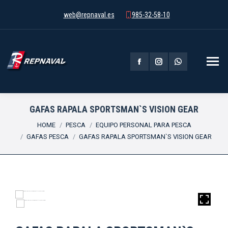
web@repnaval.es
985-32-58-10
Facebook
Instagram
Whatsapp
page
page
page
opens
opens
opens
GAFAS RAPALA SPORTSMAN`S VISION GEAR
You are here:
in
in
in
HOME
PESCA
EQUIPO PERSONAL PARA PESCA
GAFAS PESCA
GAFAS RAPALA SPORTSMAN`S VISION GEAR
new
new
new
window
window
window