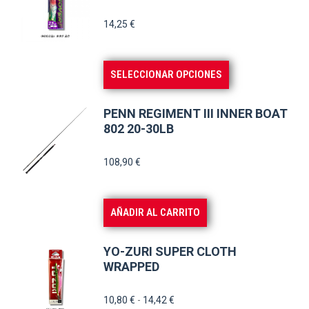
la
variantes.
14,25
€
página
Las
de
opciones
producto
se
Este
SELECCIONAR OPCIONES
pueden
producto
elegir
tiene
PENN REGIMENT III INNER BOAT
en
múltiples
802 20-30LB
la
variantes.
108,90
€
página
Las
de
opciones
producto
se
AÑADIR AL CARRITO
pueden
elegir
YO-ZURI SUPER CLOTH
en
WRAPPED
la
Rango
10,80
€
-
14,42
€
página