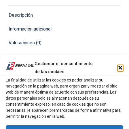
X
Pinterest
Facebook
LinkedIn
WhatsApp
Descripción
Información adicional
Valoraciones (0)
El DUEL ONE KNOCK PENCIL es un paseante de
Gestionar el consentimiento
superficie diseñado para marcar la diferencia cuando
de las cookies
los señuelos convencionales fallan. Su nombre no es
La finalidad de utilizar las cookies es poder analizar su
casualidad, cuenta con un sistema de transferencia de
navegación en la pagina web, para organizar y mostrar el sitio
peso de una sola bola de gran tamaño que golpea las
web de manera óptima de acuerdo con sus preferencias. Los
datos personales solo se almacenan después de su
paredes internas del cuerpo, generando un sonido de
consentimiento expreso, en caso de cookies que no son
«clic» seco y potente de baja frecuencia que se
necesarias, le aparecen premarcadas de forma afirmativa para
propaga a gran distancia bajo el agua.
permitir la navegación en la web.
Ingeniería para la distancia y la acción: este señuelo no