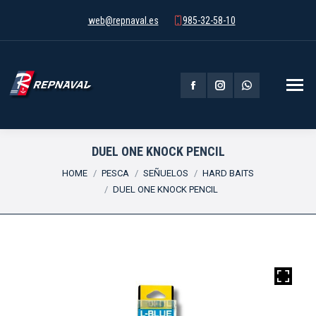
web@repnaval.es
985-32-58-10
Facebook
Instagram
Whatsapp
page
page
page
opens
opens
opens
DUEL ONE KNOCK PENCIL
You are here:
in
in
in
HOME
PESCA
SEÑUELOS
HARD BAITS
DUEL ONE KNOCK PENCIL
new
new
new
window
window
window