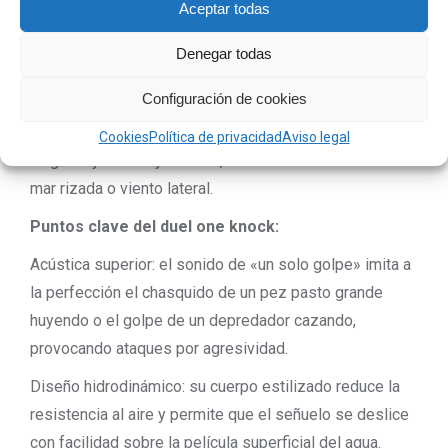
Aceptar todas
solo suena bien, vuela mejor. El contrapeso se
desplaza hacia la parte trasera durante el lance,
Denegar todas
permitiendo alcanzar distancias que otros paseantes
Configuración de cookies
de su peso no logran. Una vez en el agua, su centro de
gravedad optimizado facilita una acción «Walk-the-
Cookies
Política de privacidad
Aviso legal
Dog» muy rítmica y estable, incluso en condiciones de
mar rizada o viento lateral.
Puntos clave del duel one knock:
Acústica superior: el sonido de «un solo golpe» imita a
la perfección el chasquido de un pez pasto grande
huyendo o el golpe de un depredador cazando,
provocando ataques por agresividad.
Diseño hidrodinámico: su cuerpo estilizado reduce la
resistencia al aire y permite que el señuelo se deslice
con facilidad sobre la película superficial del agua.