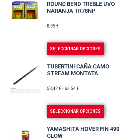
ROUND BEND TREBLE UVO
NARANJA TR78NP
8,85
€
Este
SELECCIONAR OPCIONES
producto
tiene
TUBERTINI CAÑA CAMO
múltiples
STREAM MONTATA
variantes.
Rango
53,42
€
-
63,54
€
Las
de
opciones
precios:
se
Este
SELECCIONAR OPCIONES
desde
pueden
producto
53,42 €
elegir
tiene
hasta
YAMASHITA HOVER FIN 490
en
múltiples
GLOW
63,54 €