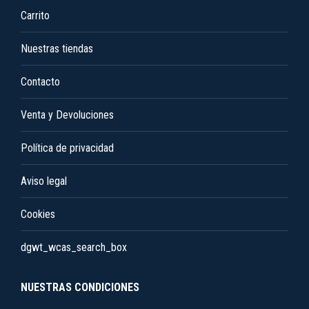
pueden
Carrito
elegir
en
Nuestras tiendas
la
Contacto
página
de
Venta y Devoluciones
producto
Política de privacidad
Aviso legal
Cookies
dgwt_wcas_search_box
NUESTRAS CONDICIONES