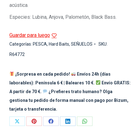
acústica.
Especies: Lubina, Anjova, Palometón, Black Bass.
Guardar para luego
Categorías:
PESCA
,
Hard Baits
,
SEÑUELOS
SKU:
R64772
¡Sorpresa en cada pedido!
Envíos 24h (días
laborables): Península 6 € | Baleares 10 €.
Envío GRATIS:
A partir de 70 €.
¿Prefieres trato humano? Olga
gestiona tu pedido de forma manual con pago por Bizum,
tarjeta o transferencia.
Share
Share
Share
Share
Share
on
on
on
on
on