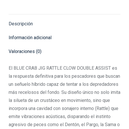
on
on
on
on
on
X
Pinterest
Facebook
LinkedIn
WhatsApp
Descripción
Información adicional
Valoraciones (0)
El BLUE CRAB JIG RATTLE CLOW DOUBLE ASSIST es
la respuesta definitiva para los pescadores que buscan
un señuelo híbrido capaz de tentar a los depredadores
más recelosos del fondo. Su diseño único no solo imita
la silueta de un crustáceo en movimiento, sino que
incorpora una cavidad con sonajero interno (Rattle) que
emite vibraciones acústicas, disparando el instinto
agresivo de peces como el Dentón, el Pargo, la Sama o