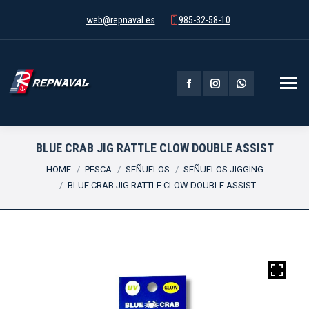
web@repnaval.es
985-32-58-10
Facebook
Instagram
Whatsapp
page
page
page
opens
opens
opens
BLUE CRAB JIG RATTLE CLOW DOUBLE ASSIST
You are here:
in
in
in
HOME
PESCA
SEÑUELOS
SEÑUELOS JIGGING
BLUE CRAB JIG RATTLE CLOW DOUBLE ASSIST
new
new
new
window
window
window