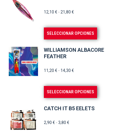
Rango
12,10
€
-
21,80
€
de
precios:
Este
SELECCIONAR OPCIONES
desde
producto
12,10 €
tiene
hasta
WILLIAMSON ALBACORE
múltiples
FEATHER
21,80 €
variantes.
Rango
11,20
€
-
14,30
€
Las
de
opciones
precios:
se
Este
SELECCIONAR OPCIONES
desde
pueden
producto
11,20 €
elegir
tiene
hasta
CATCH IT B5 EELETS
en
múltiples
14,30 €
la
variantes.
Rango
2,90
€
-
3,80
€
página
de
Las