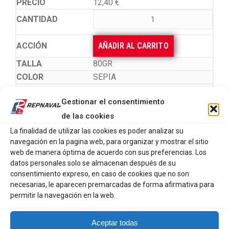
12,40
€
AÑADIR AL CARRITO
80GR
SEPIA
12,40
€
Gestionar el consentimiento
de las cookies
La finalidad de utilizar las cookies es poder analizar su
AÑADIR AL CARRITO
navegación en la pagina web, para organizar y mostrar el sitio
80GR
web de manera óptima de acuerdo con sus preferencias. Los
datos personales solo se almacenan después de su
PINK
consentimiento expreso, en caso de cookies que no son
12,40
€
necesarias, le aparecen premarcadas de forma afirmativa para
permitir la navegación en la web.
AÑADIR AL CARRITO
Aceptar todas