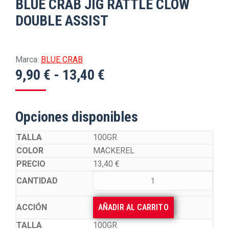
BLUE CRAB JIG RATTLE CLOW
DOUBLE ASSIST
Marca:
BLUE CRAB
Rango
9,90
€
-
13,40
€
de
precios:
Opciones disponibles
desde
9,90 €
100GR
MACKEREL
hasta
13,40
€
13,40 €
AÑADIR AL CARRITO
100GR