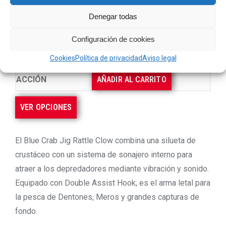
80GR
Denegar todas
NATURAL
12,40
€
Configuración de cookies
Cookies
Política de privacidad
Aviso legal
AÑADIR AL CARRITO
VER OPCIONES
El Blue Crab Jig Rattle Clow combina una silueta de
crustáceo con un sistema de sonajero interno para
atraer a los depredadores mediante vibración y sonido.
Equipado con Double Assist Hook, es el arma letal para
la pesca de Dentones, Meros y grandes capturas de
fondo.