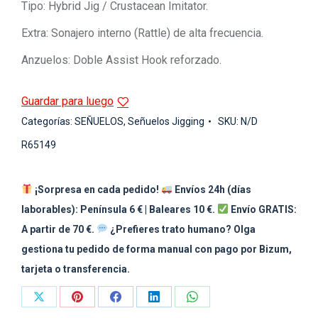
Tipo: Hybrid Jig / Crustacean Imitator.
Extra: Sonajero interno (Rattle) de alta frecuencia.
Anzuelos: Doble Assist Hook reforzado.
Guardar para luego
Categorías:
SEÑUELOS
,
Señuelos Jigging
SKU:
N/D
R65149
¡Sorpresa en cada pedido!
Envíos 24h (días
laborables): Península 6 € | Baleares 10 €.
Envío GRATIS:
A partir de 70 €.
¿Prefieres trato humano? Olga
gestiona tu pedido de forma manual con pago por Bizum,
tarjeta o transferencia.
Share
Share
Share
Share
Share