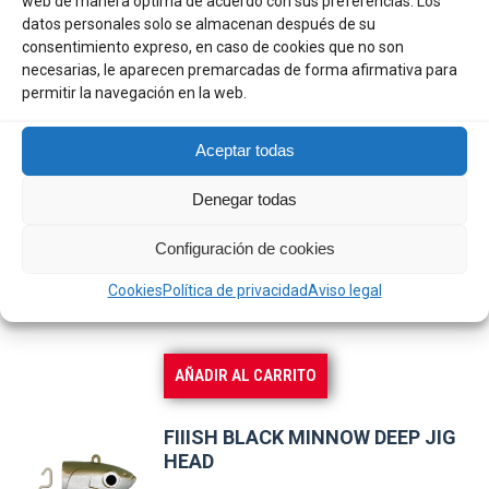
WESTIN SANDY ANDY JIG 2
web de manera óptima de acuerdo con sus preferencias. Los
múltiples
CABEZAS
13,16 €
datos personales solo se almacenan después de su
consentimiento expreso, en caso de cookies que no son
variantes.
necesarias, le aparecen premarcadas de forma afirmativa para
Rango
6,80
€
-
15,90
€
Las
permitir la navegación en la web.
de
opciones
precios:
se
Este
Aceptar todas
SELECCIONAR OPCIONES
desde
pueden
producto
6,80 €
Denegar todas
elegir
tiene
hasta
CRAZY SAND EEL 220 XTRONG
en
múltiples
JIGHEAD 100G - AZUL
15,90 €
Configuración de cookies
la
variantes.
Cookies
Política de privacidad
Aviso legal
13,50
€
página
Las
de
opciones
producto
se
AÑADIR AL CARRITO
pueden
elegir
FIIISH BLACK MINNOW DEEP JIG
en
HEAD
la