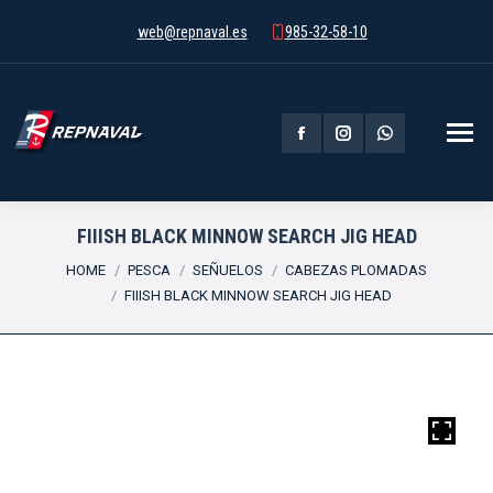
web@repnaval.es
985-32-58-10
Facebook
Instagram
Whatsapp
page
page
page
opens
opens
opens
FIIISH BLACK MINNOW SEARCH JIG HEAD
You are here:
in
in
in
HOME
PESCA
SEÑUELOS
CABEZAS PLOMADAS
FIIISH BLACK MINNOW SEARCH JIG HEAD
new
new
new
window
window
window