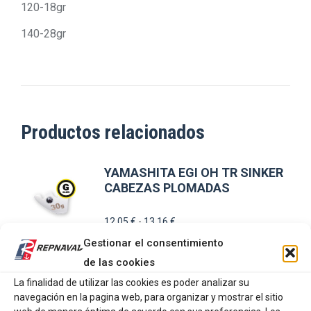
120-18gr
140-28gr
Productos relacionados
YAMASHITA EGI OH TR SINKER
CABEZAS PLOMADAS
Rango
12,05
€
-
13,16
€
de
Gestionar el consentimiento
precios:
de las cookies
Este
SELECCIONAR OPCIONES
desde
La finalidad de utilizar las cookies es poder analizar su
producto
12,05 €
navegación en la pagina web, para organizar y mostrar el sitio
tiene
hasta