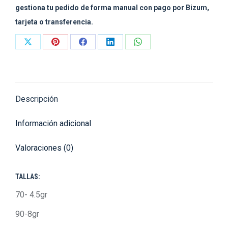
gestiona tu pedido de forma manual con pago por Bizum,
tarjeta o transferencia.
Share
Share
Share
Share
Share
on
on
on
on
on
X
Pinterest
Facebook
LinkedIn
WhatsApp
Descripción
Información adicional
Valoraciones (0)
TALLAS:
70- 4.5gr
90-8gr