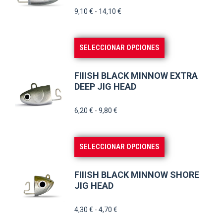
Rango
9,10
€
-
14,10
€
página
de
de
precios:
producto
Este
SELECCIONAR OPCIONES
desde
producto
9,10 €
tiene
hasta
FIIISH BLACK MINNOW EXTRA
múltiples
DEEP JIG HEAD
14,10 €
variantes.
Rango
6,20
€
-
9,80
€
Las
de
opciones
precios:
se
Este
SELECCIONAR OPCIONES
desde
pueden
producto
6,20 €
elegir
tiene
hasta
FIIISH BLACK MINNOW SHORE
en
múltiples
JIG HEAD
9,80 €
la
variantes.
Rango
4,30
€
-
4,70
€
página
Las
de