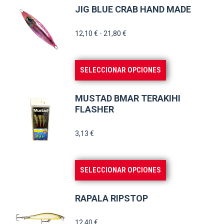
JIG BLUE CRAB HAND MADE
Rango
12,10
€
-
21,80
€
de
precios:
Este
SELECCIONAR OPCIONES
desde
producto
12,10 €
tiene
hasta
MUSTAD BMAR TERAKIHI
múltiples
FLASHER
21,80 €
variantes.
3,13
€
Las
opciones
se
Este
SELECCIONAR OPCIONES
pueden
producto
elegir
tiene
RAPALA RIPSTOP
en
múltiples
la
variantes.
12,40
€