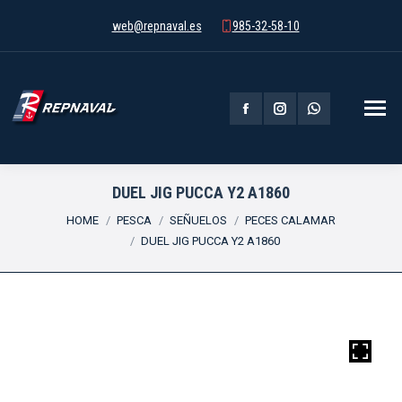
web@repnaval.es
985-32-58-10
Facebook
Instagram
Whatsapp
page
page
page
opens
opens
opens
DUEL JIG PUCCA Y2 A1860
You are here:
in
in
in
HOME
PESCA
SEÑUELOS
PECES CALAMAR
DUEL JIG PUCCA Y2 A1860
new
new
new
window
window
window