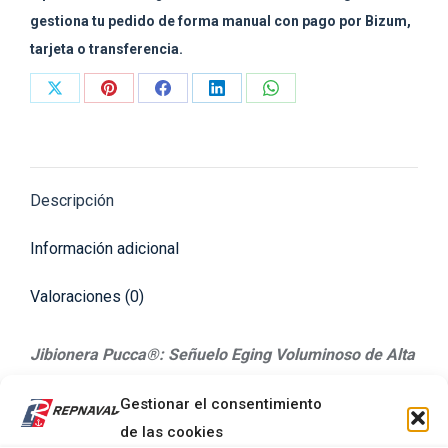
gestiona tu pedido de forma manual con pago por Bizum,
tarjeta o transferencia.
Share
Share
Share
Share
Share
on
on
on
on
on
X
Pinterest
Facebook
LinkedIn
WhatsApp
Descripción
Información adicional
Valoraciones (0)
Jibionera Pucca®: Señuelo Eging Voluminoso de Alta
Flotabilidad
Gestionar el consentimiento
Jibionera Pucca® – El Señuelo de Cuerpo Voluminoso
de las cookies