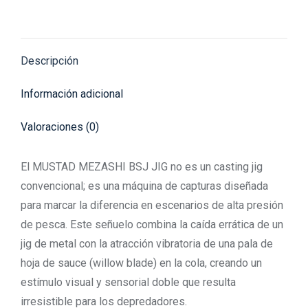
on
on
on
on
on
X
Pinterest
Facebook
LinkedIn
WhatsApp
Descripción
Información adicional
Valoraciones (0)
El MUSTAD MEZASHI BSJ JIG no es un casting jig
convencional; es una máquina de capturas diseñada
para marcar la diferencia en escenarios de alta presión
de pesca. Este señuelo combina la caída errática de un
jig de metal con la atracción vibratoria de una pala de
hoja de sauce (willow blade) en la cola, creando un
estímulo visual y sensorial doble que resulta
irresistible para los depredadores.