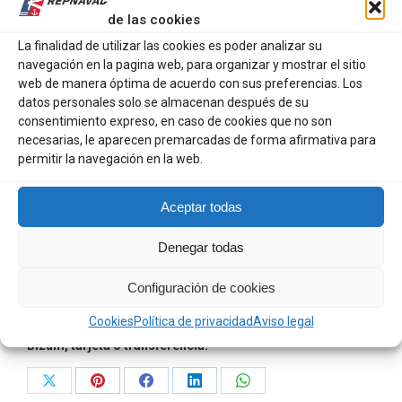
Equipamiento: Assist Hook delantero + Triple trasero.
de las cookies
La finalidad de utilizar las cookies es poder analizar su
Uso: Shore Jigging ligero y Spinning desde
navegación en la pagina web, para organizar y mostrar el sitio
embarcación.
web de manera óptima de acuerdo con sus preferencias. Los
datos personales solo se almacenan después de su
consentimiento expreso, en caso de cookies que no son
Guardar para luego
necesarias, le aparecen premarcadas de forma afirmativa para
Categorías:
SEÑUELOS
,
Señuelos Jigging
SKU:
permitir la navegación en la web.
R65339
Aceptar todas
¡Sorpresa en cada pedido!
Envíos 24h (días
Denegar todas
laborables): Península 6 € | Baleares 10 €.
Envío
Configuración de cookies
GRATIS: A partir de 70 €.
¿Prefieres trato humano?
Olga gestiona tu pedido de forma manual con pago por
Cookies
Política de privacidad
Aviso legal
Bizum, tarjeta o transferencia.
Share
Share
Share
Share
Share