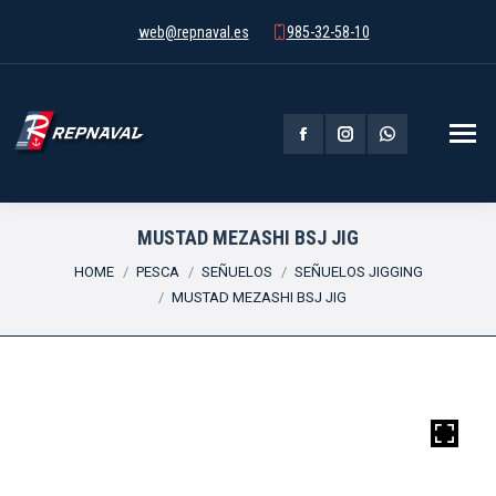
web@repnaval.es
985-32-58-10
Facebook
Instagram
Whatsapp
page
page
page
opens
opens
opens
MUSTAD MEZASHI BSJ JIG
You are here:
in
in
in
HOME
PESCA
SEÑUELOS
SEÑUELOS JIGGING
MUSTAD MEZASHI BSJ JIG
new
new
new
window
window
window