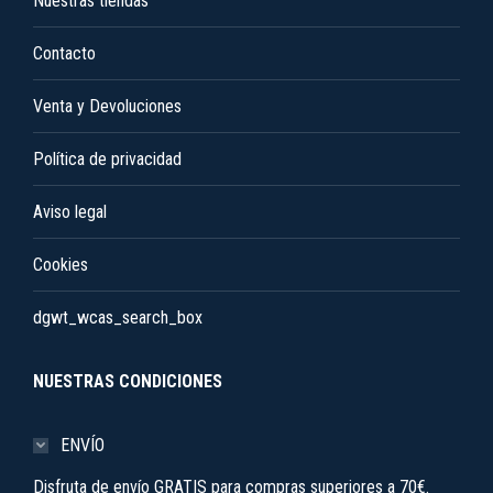
Nuestras tiendas
la
Contacto
página
de
Venta y Devoluciones
producto
Política de privacidad
Aviso legal
Cookies
dgwt_wcas_search_box
NUESTRAS CONDICIONES
ENVÍO
Disfruta de envío GRATIS para compras superiores a 70€.