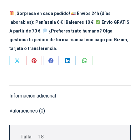
¡Sorpresa en cada pedido!
Envíos 24h (días
laborables): Península 6 € | Baleares 10 €.
Envío GRATIS:
A partir de 70 €.
¿Prefieres trato humano? Olga
gestiona tu pedido de forma manual con pago por Bizum,
tarjeta o transferencia.
Share
Share
Share
Share
Share
on
on
on
on
on
X
Pinterest
Facebook
LinkedIn
WhatsApp
Información adicional
Valoraciones (0)
Talla
18