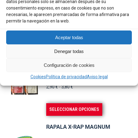
datos personales solo se almacenan después de su
tiene
consentimiento expreso, en caso de cookies que no son
WILLIAMSON ALBACORE
necesarias, le aparecen premarcadas de forma afirmativa para
múltiples
FEATHER
permitir la navegación en la web.
variantes.
Rango
11,20
€
-
14,30
€
Las
Aceptar todas
de
opciones
precios:
se
Denegar todas
Este
SELECCIONAR OPCIONES
desde
pueden
producto
11,20 €
Configuración de cookies
elegir
tiene
hasta
CATCH IT B5 EELETS
en
Cookies
Política de privacidad
Aviso legal
múltiples
14,30 €
la
variantes.
Rango
2,90
€
-
3,80
€
página
de
Las
precios:
de
opciones
Este
SELECCIONAR OPCIONES
desde
producto
se
producto
2,90 €
pueden
tiene
hasta
RAPALA X-RAP MAGNUM
elegir
múltiples
3,80 €