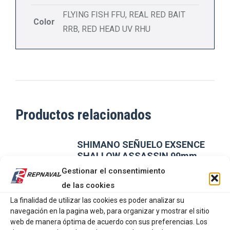
FLYING FISH FFU, REAL RED BAIT
Color
RRB, RED HEAD UV RHU
Productos relacionados
SHIMANO SEÑUELO EXSENCE
SHALLOW ASSASSIN 99mm
Gestionar el consentimiento
16,76
€
de las cookies
La finalidad de utilizar las cookies es poder analizar su
navegación en la pagina web, para organizar y mostrar el sitio
Este
SELECCIONAR OPCIONES
web de manera óptima de acuerdo con sus preferencias. Los
producto