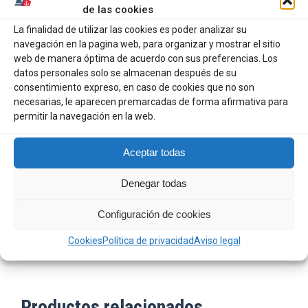
de las cookies
Valoraciones (0)
La finalidad de utilizar las cookies es poder analizar su
navegación en la pagina web, para organizar y mostrar el sitio
web de manera óptima de acuerdo con sus preferencias. Los
Versátil y Adaptable: Puedes dejarlo atado todo el año.
datos personales solo se almacenan después de su
Ideal para cualquier situación y cuerpo de agua.
consentimiento expreso, en caso de cookies que no son
necesarias, le aparecen premarcadas de forma afirmativa para
Diseño Ingenioso: Ranuras para anzuelos en la barriga
permitir la navegación en la web.
y la parte superior para facilitar el aparejo y ocultar el
anzuelo.
Aceptar todas
Acción Inmediata: Su cola de paleta ofrece una acción
Denegar todas
de patada instantánea, incluso a las velocidades de
recuperación más lentas y en las aguas más frías.
Configuración de cookies
Cookies
Política de privacidad
Aviso legal
Productos relacionados