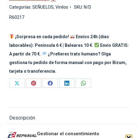
Categorías:
SEÑUELOS
,
Vinilos
SKU:
N/D
R60217
¡Sorpresa en cada pedido!
Envíos 24h (días
laborables): Península 6 € | Baleares 10 €.
Envío GRATIS:
A partir de 70 €.
¿Prefieres trato humano? Olga
gestiona tu pedido de forma manual con pago por Bizum,
tarjeta o transferencia.
Share
Share
Share
Share
Share
on
on
on
on
on
X
Pinterest
Facebook
LinkedIn
WhatsApp
Descripción
Información adicional
Gestionar el consentimiento