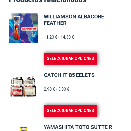
WILLIAMSON ALBACORE
FEATHER
Rango
11,20
€
-
14,30
€
de
precios:
Este
SELECCIONAR OPCIONES
desde
producto
11,20 €
tiene
hasta
CATCH IT B5 EELETS
múltiples
14,30 €
variantes.
Rango
2,90
€
-
3,80
€
de
Las
precios:
opciones
Este
SELECCIONAR OPCIONES
desde
se
producto
2,90 €
pueden
tiene
hasta
YAMASHITA TOTO SUTTE R
elegir