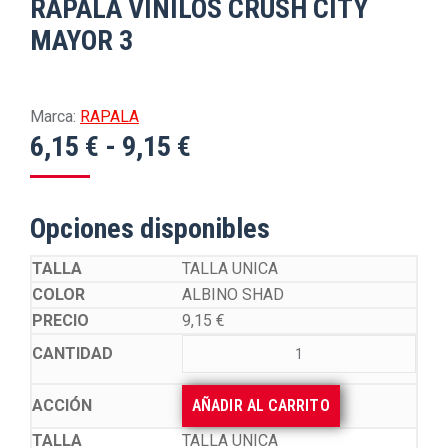
RAPALA VINILOS CRUSH CITY
MAYOR 3
Marca:
RAPALA
Rango
6,15
€
-
9,15
€
de
precios:
Opciones disponibles
desde
6,15 €
TALLA UNICA
ALBINO SHAD
hasta
9,15
€
9,15 €
AÑADIR AL CARRITO
TALLA UNICA