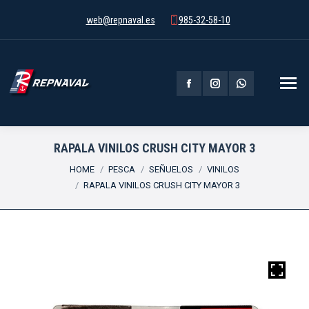
web@repnaval.es
985-32-58-10
Facebook
Instagram
Whatsapp
page
page
page
opens
opens
opens
RAPALA VINILOS CRUSH CITY MAYOR 3
You are here:
in
in
in
HOME
PESCA
SEÑUELOS
VINILOS
RAPALA VINILOS CRUSH CITY MAYOR 3
new
new
new
window
window
window