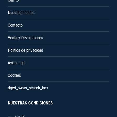
Carrito
elegir
en
Nuestras tiendas
la
Contacto
página
de
Venta y Devoluciones
producto
Política de privacidad
Aviso legal
Cookies
dgwt_wcas_search_box
NUESTRAS CONDICIONES