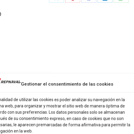
Share
Share
Share
Share
Share
on
on
on
on
on
X
Pinterest
Facebook
LinkedIn
What
Gestionar el consentimiento de las cookies
nalidad de utilizar las cookies es poder analizar su navegación en la
na web, para organizar y mostrar el sitio web de manera óptima de
rdo con sus preferencias. Los datos personales solo se almacenan
90MM
ués de su consentimiento expreso, en caso de cookies que no son
sarias, le aparecen premarcadas de forma afirmativa para permitir la
07
gación en la web.