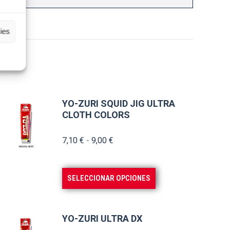
ies
YO-ZURI SQUID JIG ULTRA
CLOTH COLORS
Rango
7,10
€
-
9,00
€
de
precios:
Este
SELECCIONAR OPCIONES
desde
producto
7,10 €
tiene
hasta
múltiples
YO-ZURI ULTRA DX
9,00 €