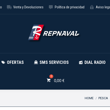
to
Venta y Devoluciones
Política de privacidad
Aviso lega
NÁUTICA
OFERTAS
SMS SE
OFERTAS
SMS SERVICIOS
DIAL RADIO
0,00
€
You are here:
HOME
PESCA