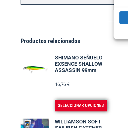
Productos relacionados
SHIMANO SEÑUELO
EXSENCE SHALLOW
ASSASSIN 99mm
16,76
€
Este
SELECCIONAR OPCIONES
producto
tiene
WILLIAMSON SOFT
múltiples
SAILFISH CATCHER