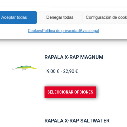
Aceptar todas
Denegar todas
Configuración de cook
Cookies
Política de privacidad
Aviso legal
RAPALA X-RAP MAGNUM
Rango
19,00
€
-
22,90
€
de
precios:
Este
SELECCIONAR OPCIONES
desde
producto
19,00 €
tiene
hasta
múltiples
22,90 €
RAPALA X-RAP SALTWATER
variantes.