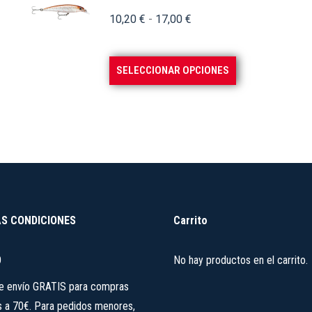
Las
Rango
10,20
€
-
17,00
€
opciones
de
se
precios:
pueden
Este
SELECCIONAR OPCIONES
desde
elegir
producto
10,20 €
en
tiene
hasta
la
múltiples
17,00 €
página
variantes.
de
Las
producto
opciones
se
S CONDICIONES
Carrito
pueden
elegir
O
No hay productos en el carrito.
en
la
de envío GRATIS para compras
página
s a 70€. Para pedidos menores,