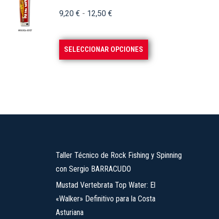
variantes.
Rango
9,20
€
-
12,50
€
Las
de
opciones
precios:
se
Este
SELECCIONAR OPCIONES
desde
pueden
producto
9,20 €
elegir
tiene
hasta
en
múltiples
12,50 €
la
variantes.
página
Las
de
opciones
producto
se
Taller Técnico de Rock Fishing y Spinning
pueden
con Sergio BARRACUDO
elegir
en
Mustad Vertebrata Top Water: El
la
«Walker» Definitivo para la Costa
página
Asturiana