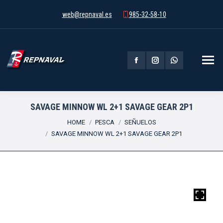
web@repnaval.es
985-32-58-10
Facebook
Instagram
Whatsapp
page
page
page
opens
opens
opens
SAVAGE MINNOW WL 2+1 SAVAGE GEAR 2P1
You are here:
in
in
in
HOME
PESCA
SEÑUELOS
SAVAGE MINNOW WL 2+1 SAVAGE GEAR 2P1
new
new
new
window
window
window