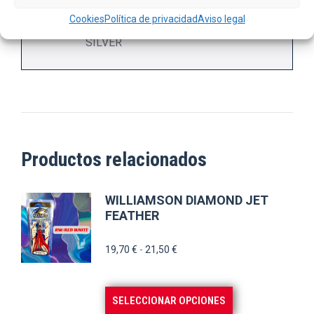
BLUE PEARL SILVER, GS GREEN
Cookies
Política de privacidad
Aviso legal
Color
SILVER, KHAKI, WHITE PEARL
SILVER
Productos relacionados
WILLIAMSON DIAMOND JET
FEATHER
Rango
19,70
€
-
21,50
€
de
precios:
Este
SELECCIONAR OPCIONES
desde