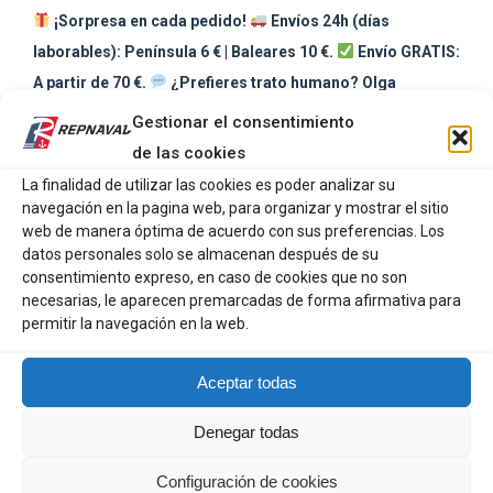
¡Sorpresa en cada pedido!
Envíos 24h (días
laborables): Península 6 € | Baleares 10 €.
Envío GRATIS:
A partir de 70 €.
¿Prefieres trato humano? Olga
gestiona tu pedido de forma manual con pago por Bizum,
Gestionar el consentimiento
tarjeta o transferencia.
de las cookies
La finalidad de utilizar las cookies es poder analizar su
Share
Share
Share
Share
Share
navegación en la pagina web, para organizar y mostrar el sitio
web de manera óptima de acuerdo con sus preferencias. Los
on
on
on
on
on
datos personales solo se almacenan después de su
X
Pinterest
Facebook
LinkedIn
WhatsApp
consentimiento expreso, en caso de cookies que no son
necesarias, le aparecen premarcadas de forma afirmativa para
Información adicional
permitir la navegación en la web.
Valoraciones (0)
Aceptar todas
Denegar todas
Talla
10CM, 12.5 CM
Configuración de cookies