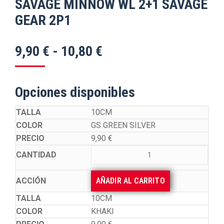
SAVAGE MINNOW WL 2+1 SAVAGE
GEAR 2P1
Rango
9,90
€
-
10,80
€
de
precios:
Opciones disponibles
desde
9,90 €
10CM
GS GREEN SILVER
hasta
9,90
€
10,80 €
AÑADIR AL CARRITO
10CM
KHAKI