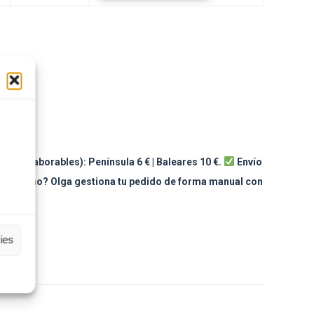
SKU:
 (días laborables): Península 6 € | Baleares 10 €.
Envío
to humano? Olga gestiona tu pedido de forma manual con
ies
sApp