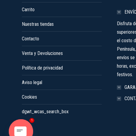
pueden
Carrito
elegir
ENVÍ
en
Disfruta 
Nuestras tiendas
la
superiore
página
Contacto
el costo d
de
Península
producto
Venta y Devoluciones
envíos se 
horas, ex
Política de privacidad
festivos.
Aviso legal
GARA
Cookies
CONT
dgwt_wcas_search_box
1