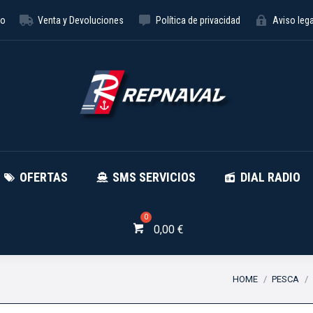
to
Venta y Devoluciones
Política de privacidad
Aviso lega
NÁUTICA
OFERTAS
SMS SE
OFERTAS
SMS SERVICIOS
DIAL RADIO
0,00
€
You are here:
HOME
PESCA