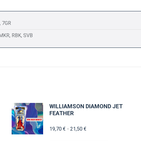
, 7GR
 MKR, RBK, SVB
WILLIAMSON DIAMOND JET
FEATHER
Rango
19,70
€
-
21,50
€
de