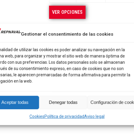
VER OPCIONES
Guardar para luego
Gestionar el consentimiento de las cookies
Categorías:
SEÑUELOS
,
Señuelos Jigging
nalidad de utilizar las cookies es poder analizar su navegación en la
R64760
na web, para organizar y mostrar el sitio web de manera óptima de
rdo con sus preferencias. Los datos personales solo se almacenan
ués de su consentimiento expreso, en caso de cookies que no son
¡Sorpresa en cada pedido!
Envíos 24h
sarias, le aparecen premarcadas de forma afirmativa para permitir la
GRATIS: A partir de 70 €.
¿Prefieres tra
gación en la web.
pago por Bizum, tarjeta o transferencia.
Share
Share
Share
Share
Share
Aceptar todas
Denegar todas
Configuración de cook
on
on
on
on
on
Cookies
Política de privacidad
Aviso legal
X
Pinterest
Facebook
LinkedIn
What