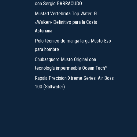
pueden
con Sergio BARRACUDO
elegir
Mustad Vertebrata Top Water: El
en
«Walker» Definitivo para la Costa
la
Asturiana
página
Polo técnico de manga larga Musto Evo
de
para hombre
producto
Chubasquero Musto Original con
tecnología impermeable Ocean Tech™
Rapala Precision Xtreme Series: Air Boss
100 (Saltwater)