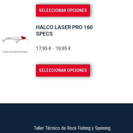
Este
SELECCIONAR OPCIONES
producto
tiene
HALCO LASER PRO 160
múltiples
SPECS
variantes.
Rango
17,95
€
-
19,95
€
Las
de
opciones
precios:
se
Este
SELECCIONAR OPCIONES
desde
pueden
producto
17,95 €
elegir
tiene
hasta
en
múltiples
19,95 €
la
variantes.
página
Las
de
opciones
producto
se
Taller Técnico de Rock Fishing y Spinning