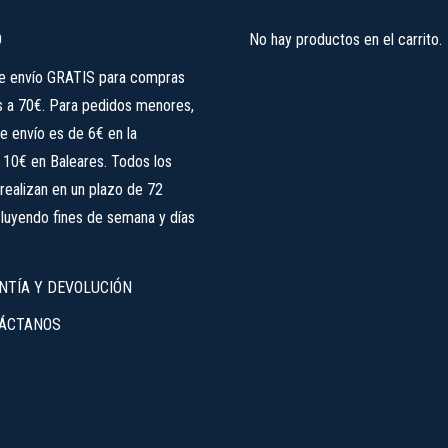
elegir
O
No hay productos en el carrito.
en
la
de envío GRATIS para compras
página
s a 70€. Para pedidos menores,
de
e envío es de 6€ en la
producto
, 10€ en Baleares. Todos los
realizan en un plazo de 72
cluyendo fines de semana y días
NTÍA Y DEVOLUCIÓN
ÁCTANOS