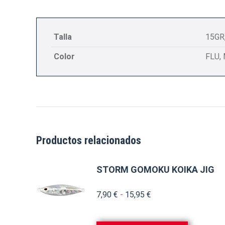
Talla
15GR
Color
FLU,
Productos relacionados
STORM GOMOKU KOIKA JIG
Rango
7,90
€
-
15,95
€
de
precios: