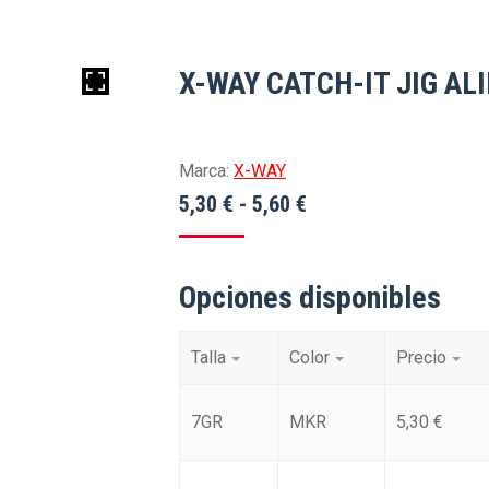
X-WAY CATCH-IT JIG AL
Marca:
X-WAY
Rango
5,30
€
-
5,60
€
de
precios:
Opciones disponibles
desde
5,30 €
Talla
Color
Precio
hasta
5,60 €
7GR
MKR
5,30
€