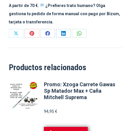
A partir de 70 €.
¿Prefieres trato humano? Olga
gestiona tu pedido de forma manual con pago por Bizum,
tarjeta o transferencia.
Share
Share
Share
Share
Share
on
on
on
on
on
X
Pinterest
Facebook
LinkedIn
WhatsApp
Productos relacionados
Promo: Xzoga Carrete Gawas
Sp Matador Max + Caña
Mitchell Suprema
94,95
€