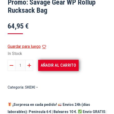
Promo: Savage Gear WP Rollup
Rucksack Bag
64,95
€
Guardar para luego
In Stock
Promo:
AÑADIR AL CARRITO
Savage
Gear
WP
Categoría:
SKIDKI
Rollup
Rucksack
¡Sorpresa en cada pedido!
Envíos 24h (días
Bag
laborables): Península 6 € | Baleares 10 €.
Envío GRATIS:
cantidad