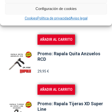
Promo: Rapala Alicates 4 Mag
Configuración de cookies
Springs Pliers
Cookies
Política de privacidad
Aviso legal
24,95
€
AÑADIR AL CARRITO
Promo: Rapala Quita Anzuelos
RCD
29,95
€
AÑADIR AL CARRITO
Promo: Rapala Tijeras XD Super
Line