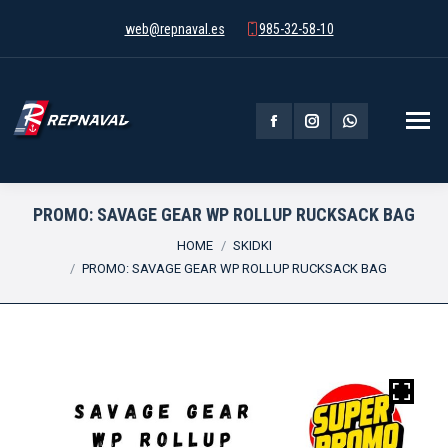
web@repnaval.es
985-32-58-10
Facebook
Instagram
Whatsapp
page
page
page
opens
opens
opens
PROMO: SAVAGE GEAR WP ROLLUP RUCKSACK BAG
You are here:
in
in
in
HOME
SKIDKI
PROMO: SAVAGE GEAR WP ROLLUP RUCKSACK BAG
new
new
new
window
window
window