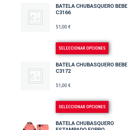
BATELA CHUBASQUERO BEBE
C3166
51,00
€
Este
SELECCIONAR OPCIONES
producto
tiene
BATELA CHUBASQUERO BEBE
múltiples
C3172
variantes.
51,00
€
Las
opciones
se
Este
SELECCIONAR OPCIONES
pueden
producto
elegir
tiene
BATELA CHUBASQUERO
en
múltiples
ESTAMPADO FORRO