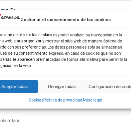
ones (0)
Gestionar el consentimiento de las cookies
a mantener a los más pequeños protegidos del frío y la lluvia
impermeable y resistente, incorpora un forro interior de pelo
nalidad de utilizar las cookies es poder analizar su navegación en la
na web, para organizar y mostrar el sitio web de manera óptima de
os. Su diseño náutico destaca por los bolsillos delanteros con
rdo con sus preferencias. Los datos personales solo se almacenan
 detalle encantador que aporta estilo marinero.
ués de su consentimiento expreso, en caso de cookies que no son
sarias, le aparecen premarcadas de forma afirmativa para permitir la
do de elementos en contraste, asegura un ajuste cómodo y
gación en la web.
oporcionan mayor abrigo y evitan la entrada de agua,
Aceptar todas
Denegar todas
Configuración de cook
rece libertad de movimiento, mientras que la capucha añade un
po.
Cookies
Política de privacidad
Aviso legal
poliuretano