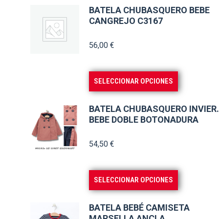
BATELA CHUBASQUERO BEBE
CANGREJO C3167
56,00
€
Este
SELECCIONAR OPCIONES
producto
tiene
BATELA CHUBASQUERO INVIER.
múltiples
BEBE DOBLE BOTONADURA
variantes.
54,50
€
Las
opciones
se
Este
SELECCIONAR OPCIONES
pueden
producto
elegir
tiene
BATELA BEBÉ CAMISETA
en
múltiples
MARSELLA ANCLA