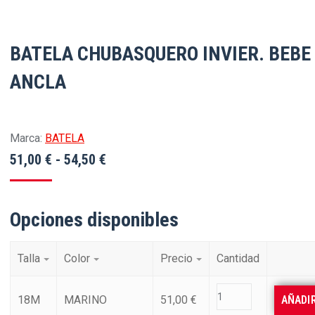
BATELA CHUBASQUERO INVIER. BEBE
ANCLA
Marca:
BATELA
Rango
51,00
€
-
54,50
€
de
precios:
Opciones disponibles
desde
51,00 €
Talla
Color
Precio
Cantidad
hasta
54,50 €
18M
MARINO
51,00
€
AÑADI