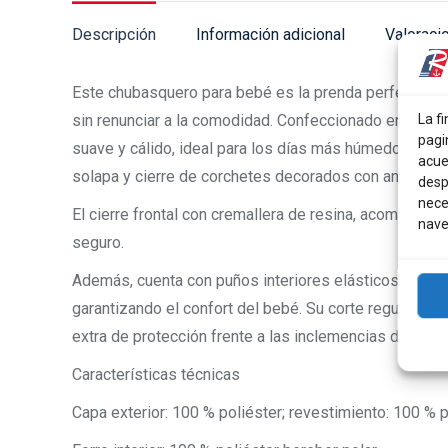
Descripción
Información adicional
Valoraci
Este chubasquero para bebé es la prenda perfecta par
sin renunciar a la comodidad. Confeccionado en tejido 
La fi
pagi
suave y cálido, ideal para los días más húmedos y frí
acue
solapa y cierre de corchetes decorados con anclas, un
desp
nece
El cierre frontal con cremallera de resina, acompaña
nave
seguro.
Además, cuenta con puños interiores elásticos que pr
garantizando el confort del bebé. Su corte regular of
extra de protección frente a las inclemencias del tiem
Características técnicas
Capa exterior: 100 % poliéster; revestimiento: 100 % 