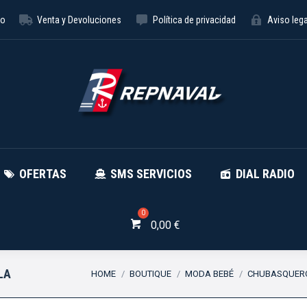
to
Venta y Devoluciones
Política de privacidad
Aviso lega
NÁUTICA
OFERTAS
SMS SE
OFERTAS
SMS SERVICIOS
DIAL RADIO
0,00
€
You are here:
LA
HOME
BOUTIQUE
MODA BEBÉ
CHUBASQUERO