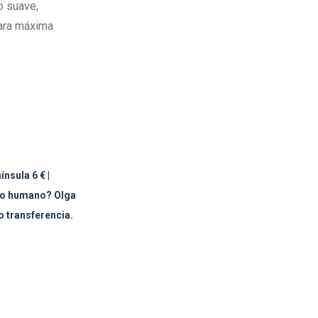
o suave,
para máxima
nsula 6 € |
to humano? Olga
o transferencia.