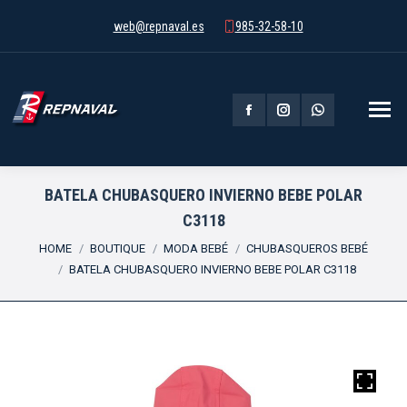
web@repnaval.es
985-32-58-10
Facebook
Instagram
Whatsapp
page
page
page
opens
opens
opens
BATELA CHUBASQUERO INVIERNO BEBE POLAR
C3118
in
in
in
You are here:
HOME
BOUTIQUE
MODA BEBÉ
CHUBASQUEROS BEBÉ
new
new
new
BATELA CHUBASQUERO INVIERNO BEBE POLAR C3118
window
window
window