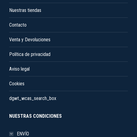
en
Nuestras tiendas
la
Contacto
página
de
Venta y Devoluciones
producto
Política de privacidad
Aviso legal
Cookies
dgwt_wcas_search_box
NUESTRAS CONDICIONES
ENVÍO