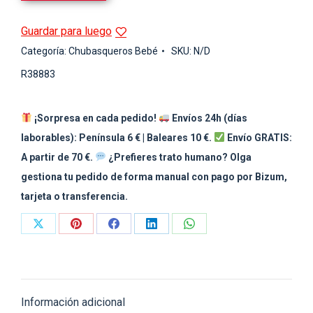
Guardar para luego
Categoría:
Chubasqueros Bebé
SKU:
N/D
R38883
¡Sorpresa en cada pedido!
Envíos 24h (días
laborables): Península 6 € | Baleares 10 €.
Envío GRATIS:
A partir de 70 €.
¿Prefieres trato humano? Olga
gestiona tu pedido de forma manual con pago por Bizum,
tarjeta o transferencia.
Share
Share
Share
Share
Share
on
on
on
on
on
X
Pinterest
Facebook
LinkedIn
WhatsApp
Información adicional