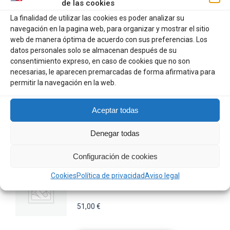
51,00
€
de las cookies
La finalidad de utilizar las cookies es poder analizar su
navegación en la pagina web, para organizar y mostrar el sitio
Este
SELECCIONAR OPCIONES
web de manera óptima de acuerdo con sus preferencias. Los
producto
datos personales solo se almacenan después de su
consentimiento expreso, en caso de cookies que no son
tiene
BATELA CHUBASQUERO BEBE
necesarias, le aparecen premarcadas de forma afirmativa para
múltiples
CANGREJO C3167
permitir la navegación en la web.
variantes.
56,00
€
Las
Aceptar todas
opciones
Denegar todas
se
Este
SELECCIONAR OPCIONES
pueden
producto
Configuración de cookies
elegir
tiene
BATELA CHUBASQUERO BEBE
Cookies
Política de privacidad
Aviso legal
en
múltiples
C3172
la
variantes.
51,00
€
página
Las
de
opciones