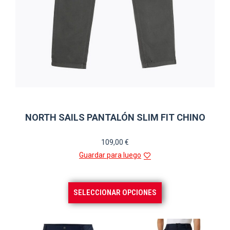
NORTH SAILS PANTALÓN SLIM FIT CHINO
109,00
€
Guardar para luego
Este
SELECCIONAR OPCIONES
producto
tiene
múltiples