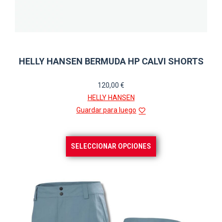
HELLY HANSEN BERMUDA HP CALVI SHORTS
120,00
€
HELLY HANSEN
Guardar para luego
Este
SELECCIONAR OPCIONES
producto
tiene
múltiples
variantes.
Las
opciones