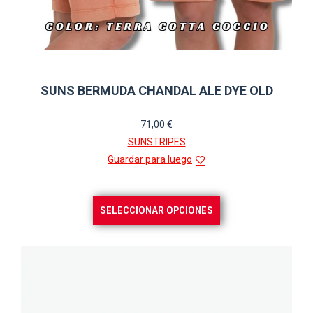
SUNS BERMUDA CHANDAL ALE DYE OLD
71,00
€
SUNSTRIPES
Guardar para luego
Este
SELECCIONAR OPCIONES
producto
tiene
múltiples
variantes.
Las
opciones