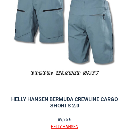
se
pueden
elegir
en
la
página
de
producto
HELLY HANSEN BERMUDA CREWLINE CARGO
SHORTS 2.0
89,95
€
HELLY HANSEN