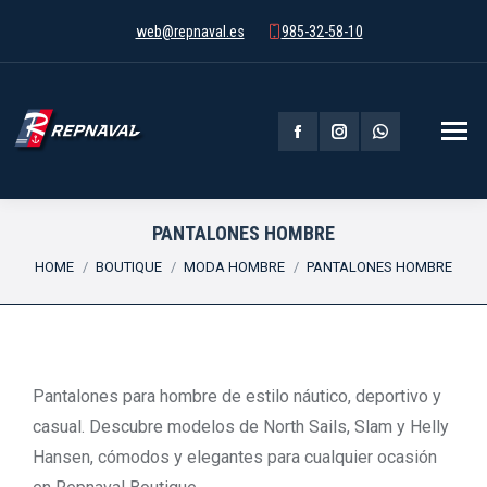
web@repnaval.es
985-32-58-10
Facebook
Instagram
Whatsapp
page
page
page
opens
opens
opens
PANTALONES HOMBRE
You are here:
in
in
in
HOME
BOUTIQUE
MODA HOMBRE
PANTALONES HOMBRE
new
new
new
window
window
window
Pantalones para hombre de estilo náutico, deportivo y
casual. Descubre modelos de North Sails, Slam y Helly
Hansen, cómodos y elegantes para cualquier ocasión