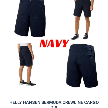
variantes.
Las
opciones
se
pueden
elegir
en
la
página
de
producto
HELLY HANSEN BERMUDA CREWLINE CARGO
2.0