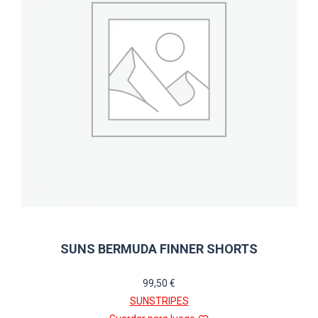
se
pueden
elegir
en
la
página
de
producto
SUNS BERMUDA FINNER SHORTS
99,50
€
SUNSTRIPES