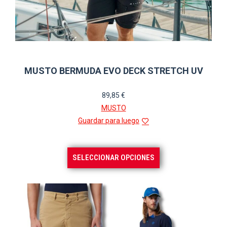
MUSTO BERMUDA EVO DECK STRETCH UV
89,85
€
MUSTO
Guardar para luego
Este
SELECCIONAR OPCIONES
producto
tiene
múltiples
variantes.
Las