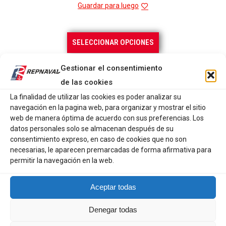
precios:
Guardar para luego
desde
89,90 €
Este
SELECCIONAR OPCIONES
hasta
producto
90,00 €
tiene
Gestionar el consentimiento
múltiples
de las cookies
variantes.
La finalidad de utilizar las cookies es poder analizar su
Las
navegación en la pagina web, para organizar y mostrar el sitio
opciones
web de manera óptima de acuerdo con sus preferencias. Los
se
datos personales solo se almacenan después de su
pueden
consentimiento expreso, en caso de cookies que no son
necesarias, le aparecen premarcadas de forma afirmativa para
elegir
permitir la navegación en la web.
en
la
Aceptar todas
página
de
Denegar todas
producto