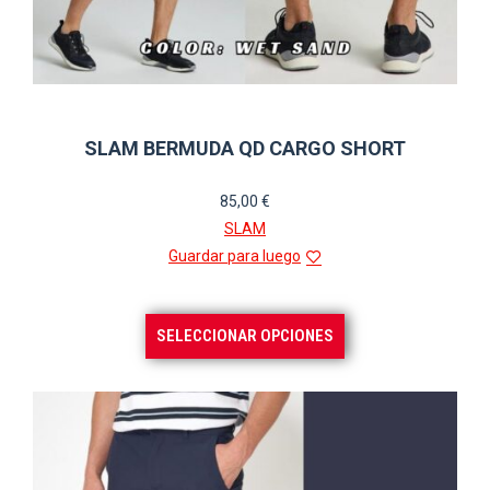
SLAM BERMUDA QD CARGO SHORT
85,00
€
SLAM
Guardar para luego
Este
SELECCIONAR OPCIONES
producto
tiene
múltiples
variantes.
Las