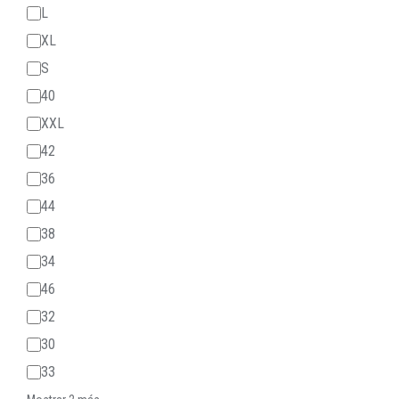
L
XL
S
40
XXL
42
36
44
38
34
46
32
30
33