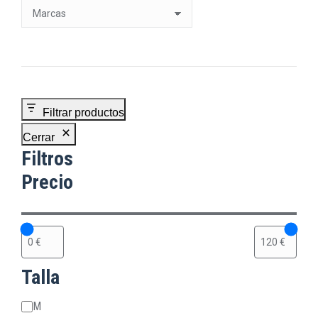
de
producto
Filtrar productos
Cerrar
Filtros
Precio
Talla
Talla
M