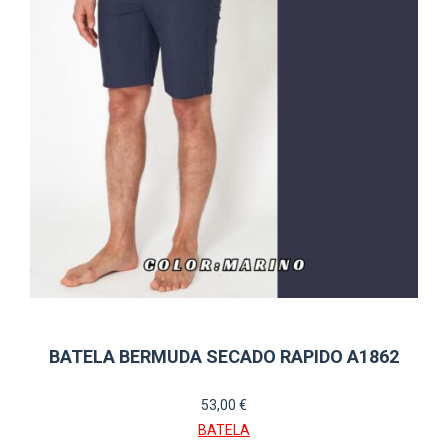
opciones
se
pueden
elegir
en
la
página
de
producto
BATELA BERMUDA SECADO RAPIDO A1862
53,00
€
BATELA