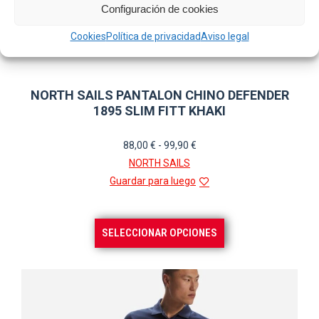
Configuración de cookies
Cookies
Política de privacidad
Aviso legal
NORTH SAILS PANTALON CHINO DEFENDER
1895 SLIM FITT KHAKI
Rango
88,00
€
-
99,90
€
de
NORTH SAILS
precios:
Guardar para luego
desde
88,00 €
Este
SELECCIONAR OPCIONES
hasta
producto
99,90 €
tiene
múltiples
variantes.
Las