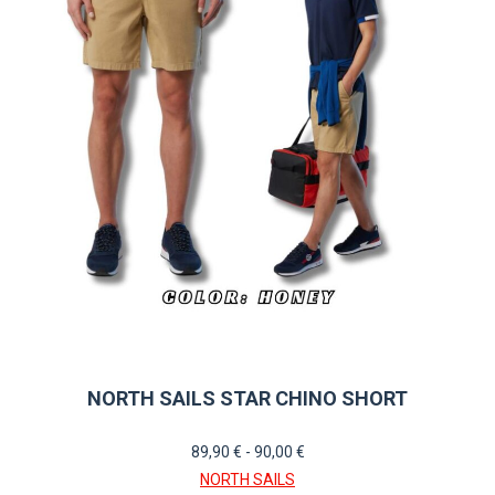
opciones
se
pueden
elegir
en
la
página
de
producto
NORTH SAILS STAR CHINO SHORT
Rango
89,90
€
-
90,00
€
de
NORTH SAILS