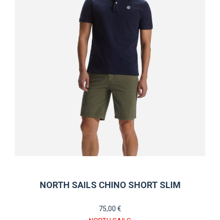
opciones
se
pueden
elegir
en
la
página
de
producto
NORTH SAILS CHINO SHORT SLIM
75,00
€