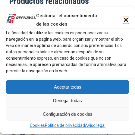
Productos relacionados
Gestionar el consentimiento
HELLY HANSEN PARK INS RAIN
de las cookies
La finalidad de utilizar las cookies es poder analizar su
250,00
€
navegación en la pagina web, para organizar y mostrar el sitio
web de manera óptima de acuerdo con sus preferencias. Los
datos personales solo se almacenan después de su
Este
SELECCIONAR OPCIONES
consentimiento expreso, en caso de cookies que no son
producto
necesarias, le aparecen premarcadas de forma afirmativa para
tiene
permitir la navegación en la web.
NORTH SAILS CINTURON BELT
múltiples
BLACK
variantes.
Aceptar todas
29,90
€
Las
Denegar todas
opciones
se
Configuración de cookies
AÑADIR AL CARRITO
pueden
Cookies
Política de privacidad
Aviso legal
elegir
BATELA MARSELLESA M/C