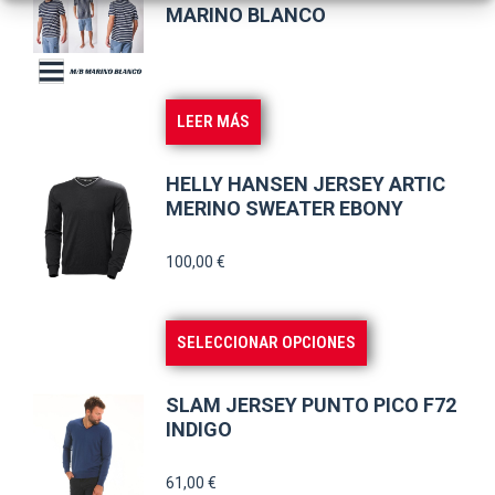
en
MARINO BLANCO
la
página
de
LEER MÁS
producto
HELLY HANSEN JERSEY ARTIC
MERINO SWEATER EBONY
100,00
€
Este
SELECCIONAR OPCIONES
producto
tiene
SLAM JERSEY PUNTO PICO F72
múltiples
INDIGO
variantes.
61,00
€
Las