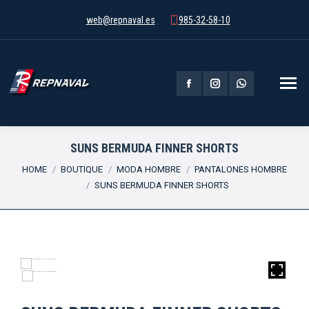
web@repnaval.es
985-32-58-10
Facebook
Instagram
Whatsapp
page
page
page
opens
opens
opens
SUNS BERMUDA FINNER SHORTS
You are here:
in
in
in
HOME
BOUTIQUE
MODA HOMBRE
PANTALONES HOMBRE
SUNS BERMUDA FINNER SHORTS
new
new
new
window
window
window