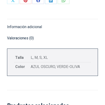
Share
Share
Share
Share
Share
on
on
on
on
on
X
Pinterest
Facebook
LinkedIn
WhatsApp
Información adicional
Valoraciones (0)
Talla
L, M, S, XL
Color
AZUL OSCURO, VERDE-OLIVA