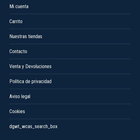
Mi cuenta
se
pueden
Carrito
elegir
en
Nuestras tiendas
la
Contacto
página
de
Venta y Devoluciones
producto
Política de privacidad
Aviso legal
Cookies
dgwt_wcas_search_box