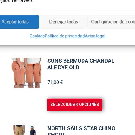
gación en la web.
Aceptar todas
Denegar todas
Configuración de cook
Cookies
Política de privacidad
Aviso legal
SUNS BERMUDA CHANDAL
ALE DYE OLD
71,00
€
Este
SELECCIONAR OPCIONES
producto
tiene
múltiples
NORTH SAILS STAR CHINO
SHORT