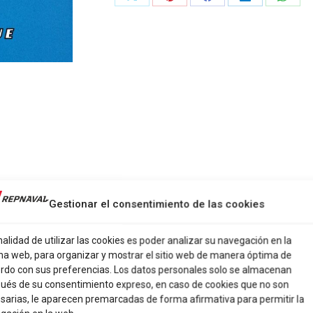
Share
Share
Share
Share
Share
on
on
on
on
on
X
Pinterest
Facebook
LinkedIn
What
Gestionar el consentimiento de las cookies
nalidad de utilizar las cookies es poder analizar su navegación en la
na web, para organizar y mostrar el sitio web de manera óptima de
rdo con sus preferencias. Los datos personales solo se almacenan
ués de su consentimiento expreso, en caso de cookies que no son
ALLARTA BLUE
sarias, le aparecen premarcadas de forma afirmativa para permitir la