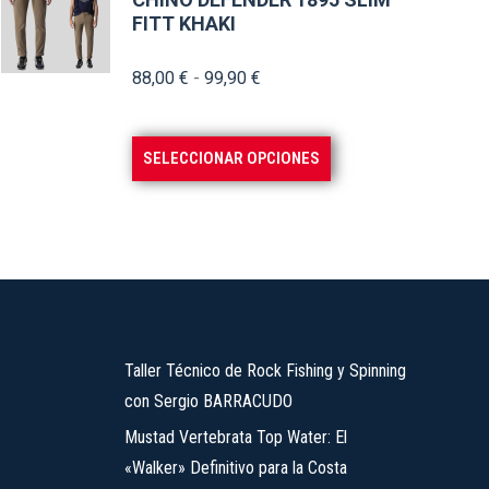
FITT KHAKI
variantes.
Las
Rango
88,00
€
-
99,90
€
opciones
de
se
precios:
pueden
Este
SELECCIONAR OPCIONES
desde
elegir
producto
88,00 €
en
tiene
hasta
la
múltiples
99,90 €
página
variantes.
de
Las
producto
opciones
se
Taller Técnico de Rock Fishing y Spinning
pueden
con Sergio BARRACUDO
elegir
Mustad Vertebrata Top Water: El
en
«Walker» Definitivo para la Costa
la