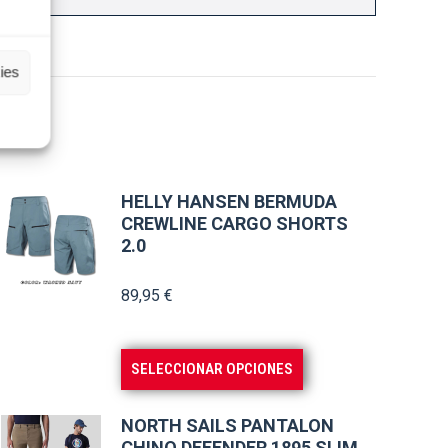
ies
HELLY HANSEN BERMUDA
CREWLINE CARGO SHORTS
2.0
89,95
€
Este
SELECCIONAR OPCIONES
producto
tiene
NORTH SAILS PANTALON
múltiples
CHINO DEFENDER 1895 SLIM