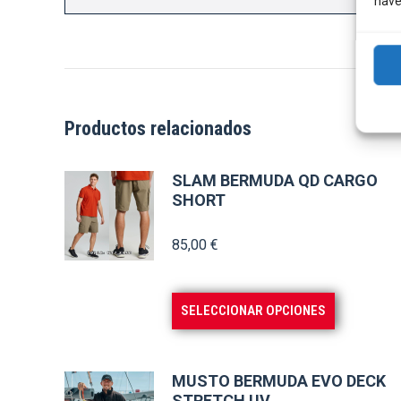
nave
Productos relacionados
SLAM BERMUDA QD CARGO
SHORT
85,00
€
Este
SELECCIONAR OPCIONES
producto
tiene
múltiples
MUSTO BERMUDA EVO DECK
STRETCH UV