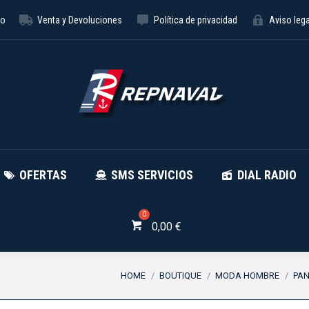
to
Venta y Devoluciones
Política de privacidad
Aviso lega
NÁUTICA
OFERTAS
SMS SE
OFERTAS
SMS SERVICIOS
DIAL RADIO
0,00
€
You are here:
HOME
BOUTIQUE
MODA HOMBRE
PA