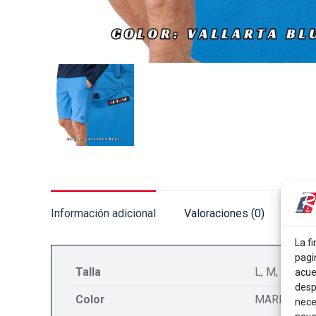
Información adicional
Valoraciones (0)
La fi
pagi
Talla
L, M, S, XL
acue
desp
Color
MARINO, V
nece