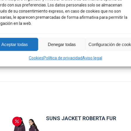
X
Pinterest
Facebook
LinkedIn
What
rdo con sus preferencias. Los datos personales solo se almacenan
ués de su consentimiento expreso, en caso de cookies que no son
sarias, le aparecen premarcadas de forma afirmativa para permitir la
gación en la web.
L, M, S
Aceptar todas
Denegar todas
Configuración de cook
Navy
Cookies
Política de privacidad
Aviso legal
SUNS JACKET ROBERTA FUR