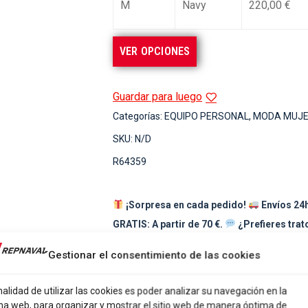
M
Navy
220,00
€
VER OPCIONES
Guardar para luego
Categorías:
EQUIPO PERSONAL
,
MODA MUJ
SKU:
N/D
R64359
¡Sorpresa en cada pedido!
Envíos 24h
GRATIS: A partir de 70 €.
¿Prefieres tra
pago por Bizum, tarjeta o transferencia.
Gestionar el consentimiento de las cookies
Share
Share
Share
Share
Share
nalidad de utilizar las cookies es poder analizar su navegación en la
on
on
on
on
on
na web, para organizar y mostrar el sitio web de manera óptima de