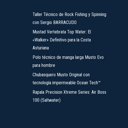
producto
opciones
se
Taller Técnico de Rock Fishing y Spinning
pueden
con Sergio BARRACUDO
elegir
Mustad Vertebrata Top Water: El
en
«Walker» Definitivo para la Costa
la
Asturiana
página
Polo técnico de manga larga Musto Evo
de
para hombre
producto
Chubasquero Musto Original con
tecnología impermeable Ocean Tech™
Rapala Precision Xtreme Series: Air Boss
100 (Saltwater)