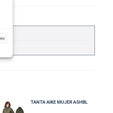
sApp
ies
TANTA AIKE MUJER ASHBL