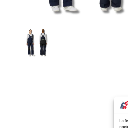
La fi
pagi