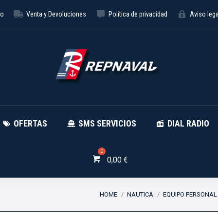
to
Venta y Devoluciones
Política de privacidad
Aviso lega
NÁUTICA
OFERTAS
SMS SE
OFERTAS
SMS SERVICIOS
DIAL RADIO
0,00
€
You are here:
HOME
NAUTICA
EQUIPO PERSONAL