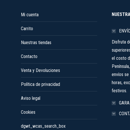
de
se
producto
NUESTRA
Mi cuenta
pueden
elegir
Carrito
en
ENVÍ
la
Disfruta 
Nuestras tiendas
página
superiore
de
Contacto
el costo d
producto
Península
Venta y Devoluciones
envíos se 
horas, ex
Política de privacidad
festivos.
Aviso legal
GARA
Cookies
CONT
dgwt_wcas_search_box