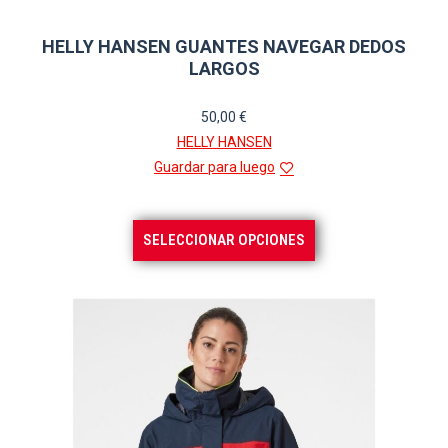
HELLY HANSEN GUANTES NAVEGAR DEDOS
LARGOS
50,00
€
HELLY HANSEN
Guardar para luego
Este
SELECCIONAR OPCIONES
producto
tiene
múltiples
variantes.
Las
opciones
se
pueden