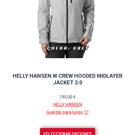
la
página
de
producto
HELLY HANSEN W CREW HOODED MIDLAYER
JACKET 2.0
195,00
€
HELLY HANSEN
Guardar para luego
Este
SELECCIONAR OPCIONES