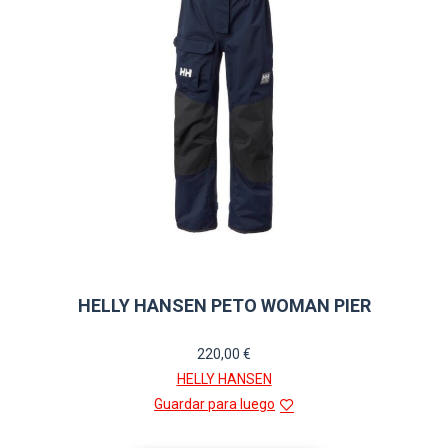
elegir
en
la
página
de
producto
HELLY HANSEN PETO WOMAN PIER
220,00
€
HELLY HANSEN
Guardar para luego