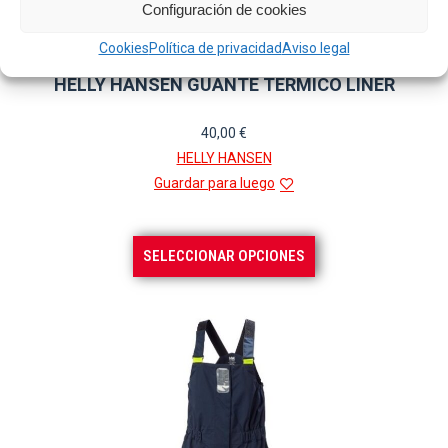
Configuración de cookies
Cookies
Política de privacidad
Aviso legal
HELLY HANSEN GUANTE TERMICO LINER
40,00
€
HELLY HANSEN
Guardar para luego
Este
SELECCIONAR OPCIONES
producto
tiene
múltiples
variantes.
Las
opciones
se
pueden