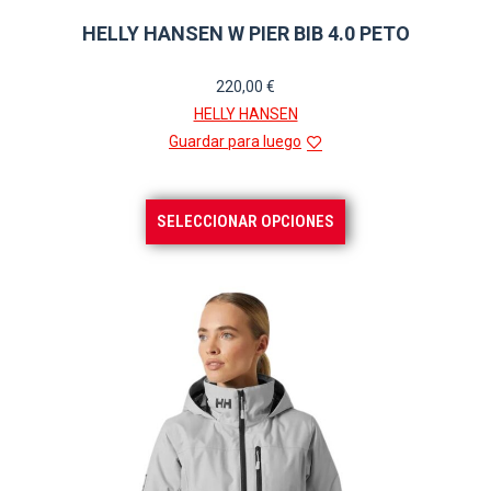
HELLY HANSEN W PIER BIB 4.0 PETO
220,00
€
HELLY HANSEN
Guardar para luego
Este
SELECCIONAR OPCIONES
producto
tiene
múltiples
variantes.
Las
opciones
se
pueden
elegir
en