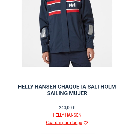
elegir
en
la
página
de
producto
HELLY HANSEN CHAQUETA SALTHOLM
SAILING MUJER
240,00
€
HELLY HANSEN
Guardar para luego