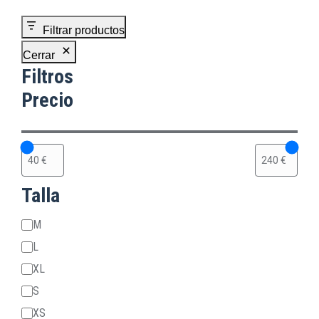
Filtrar productos
Cerrar
Filtros
Precio
Talla
Talla
M
L
XL
S
XS