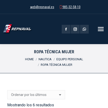
web@repnaval.es
985-32-58-10
Facebook
Instagram
Whatsapp
page
page
page
opens
opens
opens
ROPA TÉCNICA MUJER
You are here:
in
in
in
HOME
NAUTICA
EQUIPO PERSONAL
ROPA TÉCNICA MUJER
new
new
new
window
window
window
Ordenado
Mostrando los 6 resultados