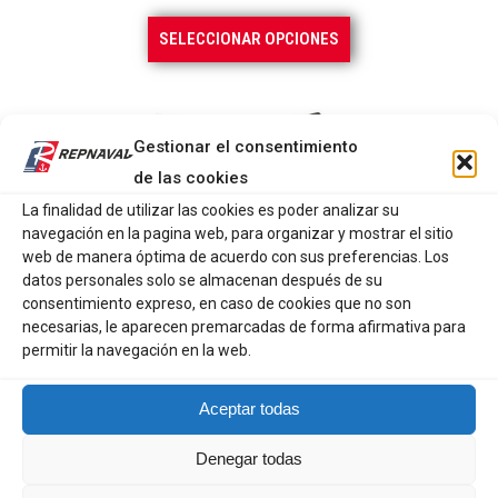
Este
SELECCIONAR OPCIONES
producto
tiene
múltiples
variantes.
Gestionar el consentimiento
Las
de las cookies
opciones
La finalidad de utilizar las cookies es poder analizar su
se
navegación en la pagina web, para organizar y mostrar el sitio
pueden
web de manera óptima de acuerdo con sus preferencias. Los
elegir
datos personales solo se almacenan después de su
consentimiento expreso, en caso de cookies que no son
en
necesarias, le aparecen premarcadas de forma afirmativa para
la
permitir la navegación en la web.
página
de
Aceptar todas
producto
Denegar todas