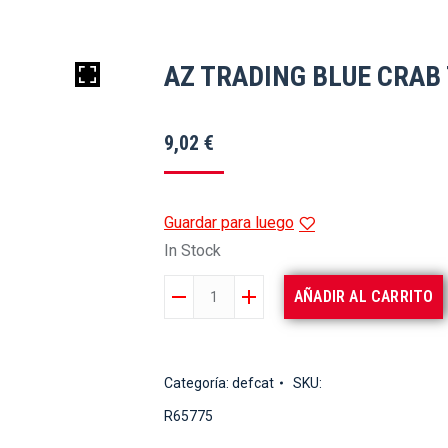
AZ TRADING BLUE CRAB
9,02
€
Guardar para luego
In Stock
AZ
AÑADIR AL CARRITO
TRADING
BLUE
CRAB
Categoría:
defcat
SKU:
TRIPLE
R65775
CRANE