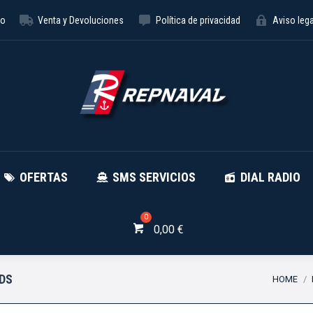
to
Venta y Devoluciones
Política de privacidad
Aviso lega
NÁUTICA
OFERTAS
SMS SE
OFERTAS
SMS SERVICIOS
DIAL RADIO
0,00
€
You are 
UDS
HOME