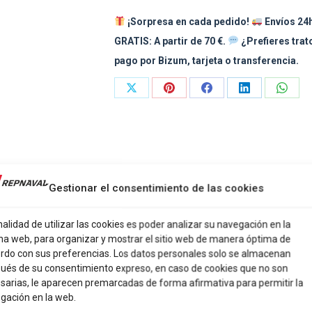
200LB
¡Sorpresa en cada pedido!
Envíos 24h
15UDS
GRATIS: A partir de 70 €.
¿Prefieres tra
cantidad
pago por Bizum, tarjeta o transferencia.
Share
Share
Share
Share
Share
on
on
on
on
on
X
Pinterest
Facebook
LinkedIn
What
Gestionar el consentimiento de las cookies
nalidad de utilizar las cookies es poder analizar su navegación en la
na web, para organizar y mostrar el sitio web de manera óptima de
rdo con sus preferencias. Los datos personales solo se almacenan
ués de su consentimiento expreso, en caso de cookies que no son
 CRAB TRIPLE CRANE 200LB 15UDS”
sarias, le aparecen premarcadas de forma afirmativa para permitir la
gación en la web.