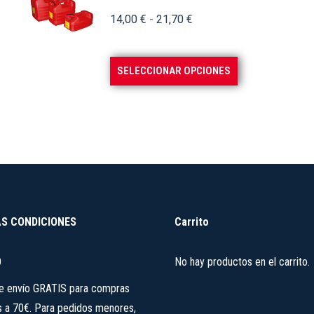
Rango
14,00
€
-
21,70
€
de
precios:
Este
SELECCIONAR OPCIONES
desde
producto
14,00 €
tiene
hasta
múltiples
21,70 €
variantes.
Las
opciones
se
S CONDICIONES
Carrito
pueden
elegir
O
No hay productos en el carrito.
en
la
de envío GRATIS para compras
página
s a 70€. Para pedidos menores,