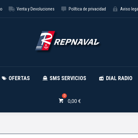
to
Venta y Devoluciones
Política de privacidad
Aviso lega
NÁUTICA
OFERTAS
SMS SE
OFERTAS
SMS SERVICIOS
DIAL RADIO
0,00
€