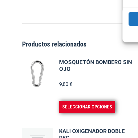
Productos relacionados
MOSQUETÓN BOMBERO SIN
OJO
9,80
€
Este
SELECCIONAR OPCIONES
producto
tiene
múltiples
KALI OXIGENADOR DOBLE
REC