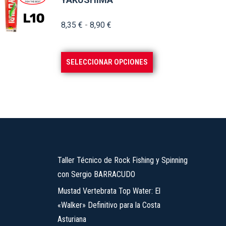
Rango
8,35
€
-
8,90
€
de
precios:
Este
SELECCIONAR OPCIONES
desde
producto
8,35 €
tiene
hasta
múltiples
8,90 €
variantes.
Las
opciones
se
Taller Técnico de Rock Fishing y Spinning
pueden
con Sergio BARRACUDO
elegir
Mustad Vertebrata Top Water: El
en
«Walker» Definitivo para la Costa
la
Asturiana