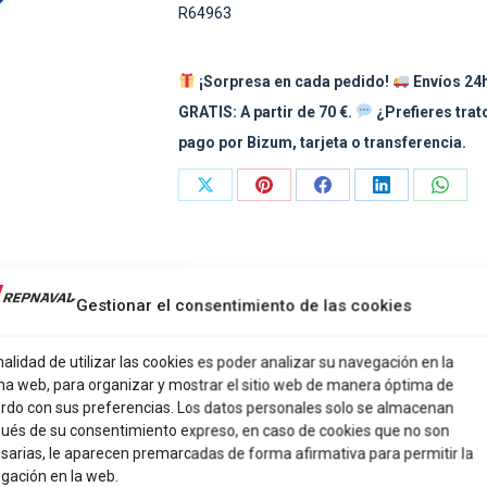
R64963
420
cantidad
¡Sorpresa en cada pedido!
Envíos 24h
GRATIS: A partir de 70 €.
¿Prefieres tra
pago por Bizum, tarjeta o transferencia.
Share
Share
Share
Share
Share
on
on
on
on
on
X
Pinterest
Facebook
LinkedIn
What
Gestionar el consentimiento de las cookies
nalidad de utilizar las cookies es poder analizar su navegación en la
na web, para organizar y mostrar el sitio web de manera óptima de
rdo con sus preferencias. Los datos personales solo se almacenan
ués de su consentimiento expreso, en caso de cookies que no son
ULTI TOOL 5″ 420”
sarias, le aparecen premarcadas de forma afirmativa para permitir la
gación en la web.