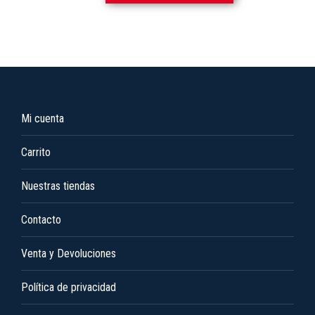
producto
8,35 €
producto
tiene
hasta
múltiples
8,90 €
variantes.
Las
opciones
Mi cuenta
se
pueden
Carrito
elegir
en
Nuestras tiendas
la
Contacto
página
de
Venta y Devoluciones
producto
Política de privacidad