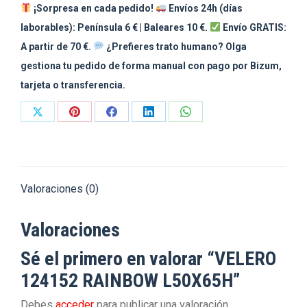
¡Sorpresa en cada pedido!
Envíos 24h (días
laborables): Península 6 € | Baleares 10 €.
Envío GRATIS:
A partir de 70 €.
¿Prefieres trato humano? Olga
gestiona tu pedido de forma manual con pago por Bizum,
tarjeta o transferencia.
Share
Share
Share
Share
Share
on
on
on
on
on
X
Pinterest
Facebook
LinkedIn
WhatsApp
Valoraciones (0)
Valoraciones
Sé el primero en valorar “VELERO
124152 RAINBOW L50X65H”
Debes
acceder
para publicar una valoración.