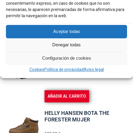
ULTRA T.M COLOR CL11
consentimiento expreso, en caso de cookies que no son
necesarias, le aparecen premarcadas de forma afirmativa para
8,90
€
permitir la navegación en la web.
Aceptar todas
AÑADIR AL CARRITO
Denegar todas
LUZ FLOT ARO BATERIA
Configuración de cookies
ALCALINA LED
Cookies
Política de privacidad
Aviso legal
16,80
€
AÑADIR AL CARRITO
HELLY HANSEN BOTA THE
FORESTER MUJER