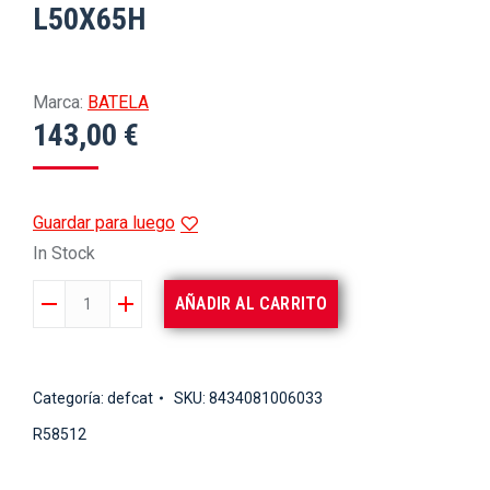
L50X65H
Marca:
BATELA
143,00
€
Guardar para luego
In Stock
VELERO
AÑADIR AL CARRITO
124152
RAINBOW
L50X65H
Categoría:
defcat
SKU:
8434081006033
cantidad
R58512