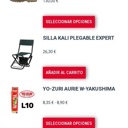
130,00
€
Este
SELECCIONAR OPCIONES
producto
tiene
SILLA KALI PLEGABLE EXPERT
múltiples
variantes.
26,30
€
Las
opciones
AÑADIR AL CARRITO
se
pueden
YO-ZURI AURIE W-YAKUSHIMA
elegir
en
Rango
8,35
€
-
8,90
€
la
de
página
precios:
Este
SELECCIONAR OPCIONES
de
desde