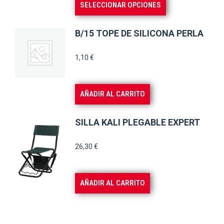
Este
SELECCIONAR OPCIONES
desde
se
producto
14,00 €
pueden
tiene
hasta
B/15 TOPE DE SILICONA PERLA
elegir
múltiples
21,70 €
en
variantes.
1,10
€
la
Las
página
opciones
AÑADIR AL CARRITO
de
se
producto
pueden
SILLA KALI PLEGABLE EXPERT
elegir
en
26,30
€
la
página
AÑADIR AL CARRITO
de
producto