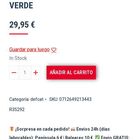
VERDE
29,95
€
Guardar para luego
In Stock
ZERO
AÑADIR AL CARRITO
IMPACT
275M
0,23mm
Categoría:
defcat
SKU:
0712649213443
VERDE
R35292
cantidad
¡Sorpresa en cada pedido!
Envíos 24h (días
laborables): Península 6 € | Baleares 10 €.
Envío GRATIS: