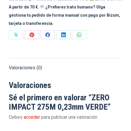
A partir de 70 €.
¿Prefieres trato humano? Olga
gestiona tu pedido de forma manual con pago por Bizum,
tarjeta o transferencia.
Share
Share
Share
Share
Share
on
on
on
on
on
X
Pinterest
Facebook
LinkedIn
WhatsApp
Valoraciones (0)
Valoraciones
Sé el primero en valorar “ZERO
IMPACT 275M 0,23mm VERDE”
Debes
acceder
para publicar una valoración.