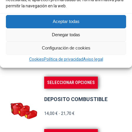
4,40
€
permitir la navegación en la web.
Aceptar todas
AÑADIR AL CARRITO
Denegar todas
MUSTAD ANZUELO
BAITHOLDER HOOK 5933NP-BR
Configuración de cookies
Cookies
Política de privacidad
Aviso legal
2,10
€
Este
SELECCIONAR OPCIONES
producto
tiene
DEPOSITO COMBUSTIBLE
múltiples
variantes.
Rango
14,00
€
-
21,70
€
de
Las
precios:
opciones