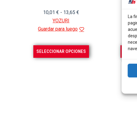
Rango
10,01
€
-
13,65
€
La fi
de
YOZURI
pagi
precios:
Guardar para luego
Guard
acue
desp
desde
nece
10,01 €
nave
Este
SELECCIONAR OPCIONES
SELEC
hasta
producto
13,65 €
tiene
múltiples
variantes.
Las
opciones
se
pueden
elegir
en