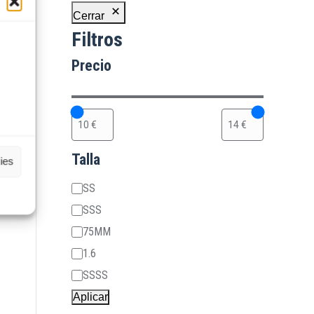
Cerrar
Filtros
Precio
Talla
ies
Talla
SS
SSS
75MM
1.6
SSSS
Aplicar