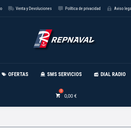
to
Venta y Devoluciones
Política de privacidad
Aviso lega
NÁUTICA
OFERTAS
SMS SE
OFERTAS
SMS SERVICIOS
DIAL RADIO
0,00
€