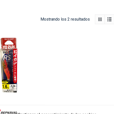
Ordenado
Mostrando los 2 resultados
por
los
últimos
AURIE-Q RS HIKA