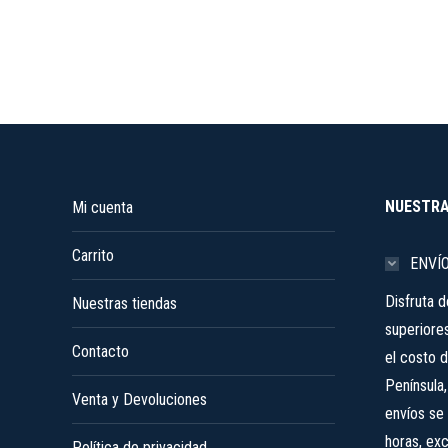
la
página
de
producto
NUESTRA
Mi cuenta
Carrito
ENVÍ
Disfruta 
Nuestras tiendas
superiore
Contacto
el costo d
Península
Venta y Devoluciones
envíos se 
horas, ex
Política de privacidad