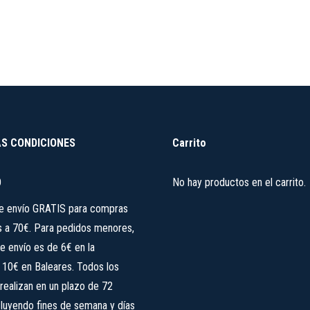
la
página
de
producto
S CONDICIONES
Carrito
O
No hay productos en el carrito.
de envío GRATIS para compras
s a 70€. Para pedidos menores,
e envío es de 6€ en la
, 10€ en Baleares. Todos los
realizan en un plazo de 72
cluyendo fines de semana y días