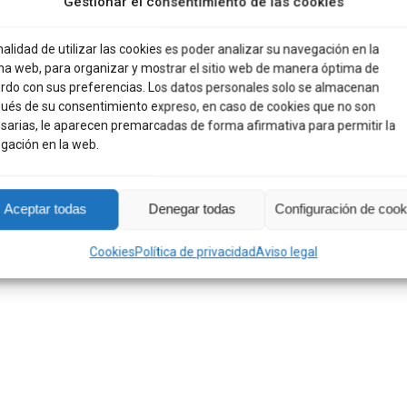
Gestionar el consentimiento de las cookies
11,10
€
nalidad de utilizar las cookies es poder analizar su navegación en la
YOZURI
na web, para organizar y mostrar el sitio web de manera óptima de
ar para luego
rdo con sus preferencias. Los datos personales solo se almacenan
ués de su consentimiento expreso, en caso de cookies que no son
sarias, le aparecen premarcadas de forma afirmativa para permitir la
gación en la web.
Este
CIONAR OPCIONES
producto
tiene
Aceptar todas
Denegar todas
Configuración de cook
múltiples
variantes.
Cookies
Política de privacidad
Aviso legal
Las
opciones
se
pueden
elegir
en