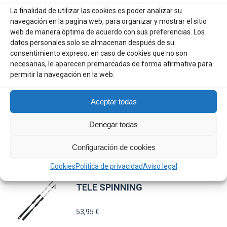
50,95
€
La finalidad de utilizar las cookies es poder analizar su
navegación en la pagina web, para organizar y mostrar el sitio
web de manera óptima de acuerdo con sus preferencias. Los
Este
datos personales solo se almacenan después de su
SELECCIONAR OPCIONES
consentimiento expreso, en caso de cookies que no son
producto
necesarias, le aparecen premarcadas de forma afirmativa para
tiene
OKUMA CAÑA EGING
permitir la navegación en la web.
múltiples
SUPERBOAT
variantes.
Aceptar todas
Rango
48,45
€
-
51,50
€
Las
de
Denegar todas
opciones
precios:
se
Este
Configuración de cookies
SELECCIONAR OPCIONES
desde
pueden
producto
48,45 €
Cookies
Política de privacidad
Aviso legal
elegir
tiene
hasta
13 FISHING CAÑA RELY BLACK
en
múltiples
TELE SPINNING
51,50 €
la
variantes.
53,95
€
página
Las
de