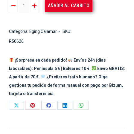
HART
AÑADIR AL CARRITO
CAÑA
NATION
EGI
Categoría:
Eging Calamar
SKU:
73L
R50626
cantidad
¡Sorpresa en cada pedido!
Envíos 24h (días
laborables): Península 6 € | Baleares 10 €.
Envío GRATIS:
A partir de 70 €.
¿Prefieres trato humano? Olga
gestiona tu pedido de forma manual con pago por Bizum,
tarjeta o transferencia.
Share
Share
Share
Share
Share
on
on
on
on
on
X
Pinterest
Facebook
LinkedIn
WhatsApp