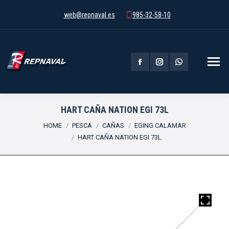
web@repnaval.es
985-32-58-10
Facebook
Instagram
Whatsapp
page
page
page
opens
opens
opens
HART CAÑA NATION EGI 73L
You are here:
in
in
in
HOME
PESCA
CAÑAS
EGING CALAMAR
HART CAÑA NATION EGI 73L
new
new
new
window
window
window