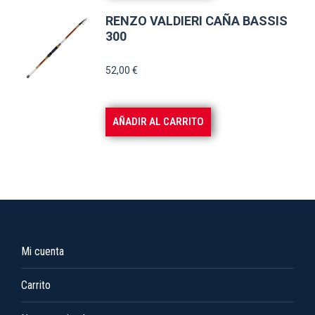
elegir
RENZO VALDIERI CAÑA BASSIS
en
300
la
52,00
€
página
de
producto
AÑADIR AL CARRITO
Mi cuenta
Carrito