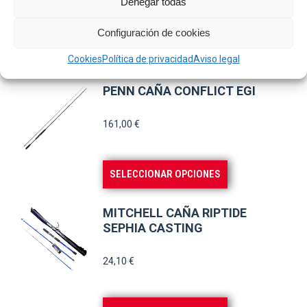
Denegar todas
71,95
€
Configuración de cookies
AÑADIR AL CARRITO
Cookies
Política de privacidad
Aviso legal
PENN CAÑA CONFLICT EGI
161,00
€
Este
SELECCIONAR OPCIONES
producto
tiene
MITCHELL CAÑA RIPTIDE
múltiples
SEPHIA CASTING
variantes.
24,10
€
Las
opciones
se
Este