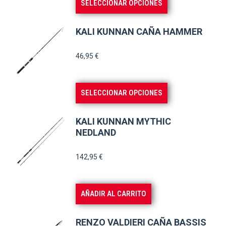
SELECCIONAR OPCIONES
pueden
producto
elegir
tiene
KALI KUNNAN CAÑA HAMMER
en
múltiples
la
variantes.
46,95
€
página
Las
de
opciones
Este
SELECCIONAR OPCIONES
producto
se
producto
pueden
tiene
KALI KUNNAN MYTHIC
elegir
múltiples
NEDLAND
en
variantes.
la
142,95
€
Las
página
opciones
de
se
AÑADIR AL CARRITO
producto
pueden
elegir
RENZO VALDIERI CAÑA BASSIS