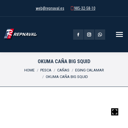
web@repnaval.es
985-32-58-10
Facebook
Instagram
Whatsapp
page
page
page
opens
opens
opens
OKUMA CAÑA BIG SQUID
You are here:
in
in
in
HOME
PESCA
CAÑAS
EGING CALAMAR
OKUMA CAÑA BIG SQUID
new
new
new
window
window
window