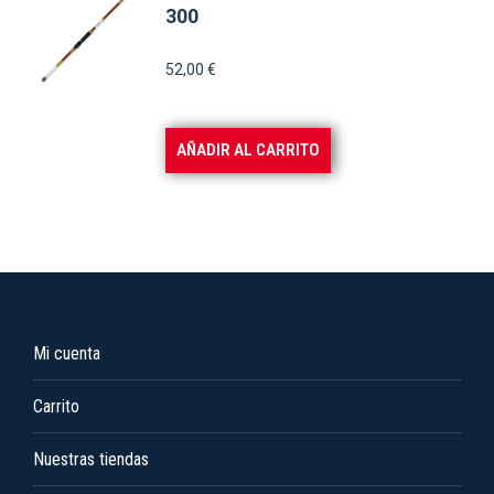
en
300
la
52,00
€
página
de
producto
AÑADIR AL CARRITO
Mi cuenta
Carrito
Nuestras tiendas