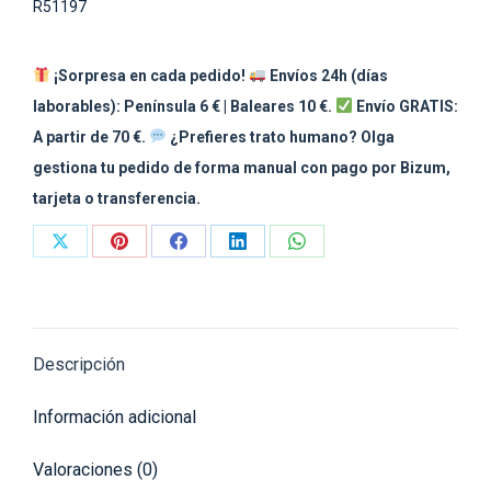
R51197
¡Sorpresa en cada pedido!
Envíos 24h (días
laborables): Península 6 € | Baleares 10 €.
Envío GRATIS:
A partir de 70 €.
¿Prefieres trato humano? Olga
gestiona tu pedido de forma manual con pago por Bizum,
tarjeta o transferencia.
Share
Share
Share
Share
Share
on
on
on
on
on
X
Pinterest
Facebook
LinkedIn
WhatsApp
Descripción
Información adicional
Valoraciones (0)